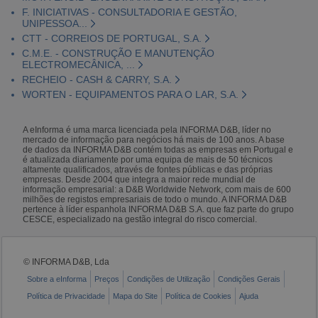
F. INICIATIVAS - CONSULTADORIA E GESTÃO,
UNIPESSOA...
CTT - CORREIOS DE PORTUGAL, S.A.
C.M.E. - CONSTRUÇÃO E MANUTENÇÃO
ELECTROMECÂNICA, ...
RECHEIO - CASH & CARRY, S.A.
WORTEN - EQUIPAMENTOS PARA O LAR, S.A.
A eInforma é uma marca licenciada pela INFORMA D&B, líder no
mercado de informação para negócios há mais de 100 anos. A base
de dados da INFORMA D&B contém todas as empresas em Portugal e
é atualizada diariamente por uma equipa de mais de 50 técnicos
altamente qualificados, através de fontes públicas e das próprias
empresas. Desde 2004 que integra a maior rede mundial de
informação empresarial: a D&B Worldwide Network, com mais de 600
milhões de registos empresariais de todo o mundo. A INFORMA D&B
pertence à líder espanhola INFORMA D&B S.A. que faz parte do grupo
CESCE, especializado na gestão integral do risco comercial.
© INFORMA D&B, Lda
Sobre a eInforma
Preços
Condições de Utilização
Condições Gerais
Política de Privacidade
Mapa do Site
Política de Cookies
Ajuda