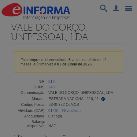
VALE DO CORÇO,
UNIPESSOAL, LDA
Esta empresa foi consultada
6
vezes nos últimos 12
meses, a última vez a
03 de junho de 2026
.
NIF:
519...
DUNS:
348...
Denominação:
VALE DO CORÇO, UNIPESSOAL, LDA
Morada:
ESTRADA NACIONAL 216, 11
Código Postal:
5340-372 OLMOS
Atividade (CAE):
01261 - Olivicultura
Antiguidade:
0 ano(s)
Balanço
disponível:
NÃO