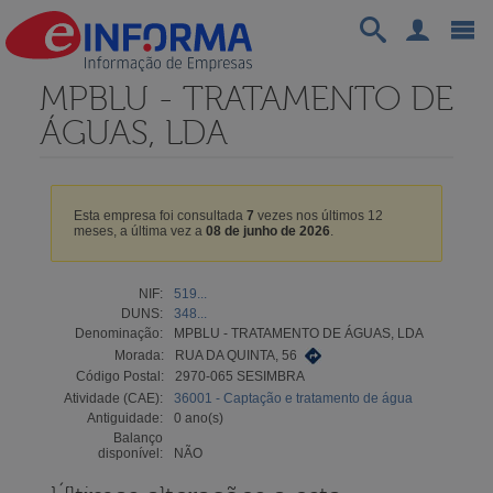
MPBLU - TRATAMENTO DE
ÁGUAS, LDA
Esta empresa foi consultada
7
vezes nos últimos 12
meses, a última vez a
08 de junho de 2026
.
NIF:
519...
DUNS:
348...
Denominação:
MPBLU - TRATAMENTO DE ÁGUAS, LDA
Morada:
RUA DA QUINTA, 56
Código Postal:
2970-065 SESIMBRA
Atividade (CAE):
36001 - Captação e tratamento de água
Antiguidade:
0 ano(s)
Balanço
disponível:
NÃO