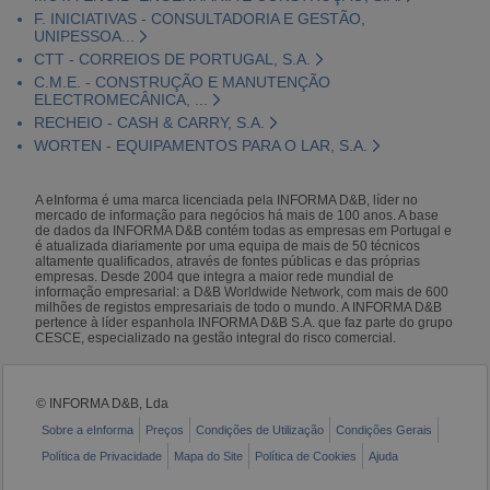
F. INICIATIVAS - CONSULTADORIA E GESTÃO,
UNIPESSOA...
CTT - CORREIOS DE PORTUGAL, S.A.
C.M.E. - CONSTRUÇÃO E MANUTENÇÃO
ELECTROMECÂNICA, ...
RECHEIO - CASH & CARRY, S.A.
WORTEN - EQUIPAMENTOS PARA O LAR, S.A.
A eInforma é uma marca licenciada pela INFORMA D&B, líder no
mercado de informação para negócios há mais de 100 anos. A base
de dados da INFORMA D&B contém todas as empresas em Portugal e
é atualizada diariamente por uma equipa de mais de 50 técnicos
altamente qualificados, através de fontes públicas e das próprias
empresas. Desde 2004 que integra a maior rede mundial de
informação empresarial: a D&B Worldwide Network, com mais de 600
milhões de registos empresariais de todo o mundo. A INFORMA D&B
pertence à líder espanhola INFORMA D&B S.A. que faz parte do grupo
CESCE, especializado na gestão integral do risco comercial.
© INFORMA D&B, Lda
Sobre a eInforma
Preços
Condições de Utilização
Condições Gerais
Política de Privacidade
Mapa do Site
Política de Cookies
Ajuda