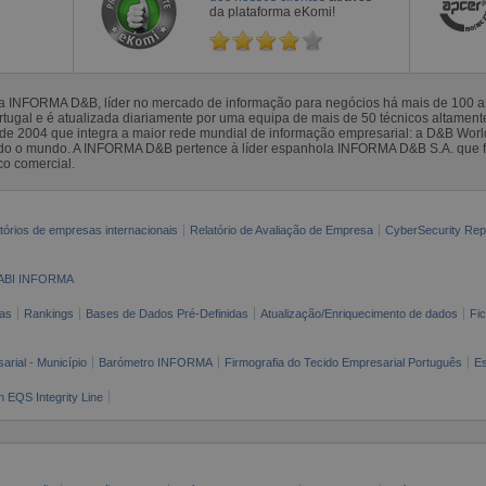
da plataforma eKomi!
la INFORMA D&B, líder no mercado de informação para negócios há mais de 100
gal e é atualizada diariamente por uma equipa de mais de 50 técnicos altamente 
sde 2004 que integra a maior rede mundial de informação empresarial: a D&B Wor
todo o mundo. A INFORMA D&B pertence à líder espanhola INFORMA D&B S.A. que 
co comercial.
tórios de empresas internacionais
Relatório de Avaliação de Empresa
CyberSecurity Rep
ABI INFORMA
as
Rankings
Bases de Dados Pré-Definidas
Atualização/Enriquecimento de dados
Fi
arial - Município
Barómetro INFORMA
Firmografia do Tecido Empresarial Português
Es
n EQS Integrity Line