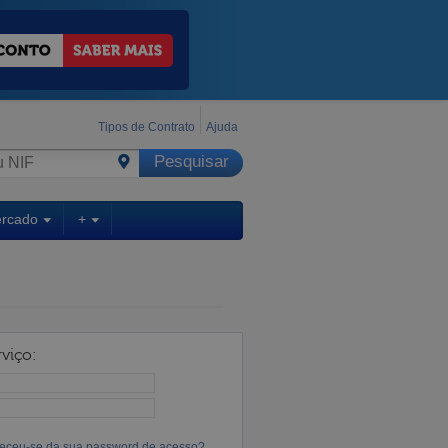
Tipos de Contrato
Ajuda
ercado
+
viço:
eceu-se da sua password de acesso?