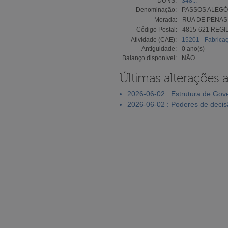
DUNS:
348...
Denominação:
PASSOS ALEGÓ
Morada:
RUA DE PENAS,
Código Postal:
4815-621 REGI
Atividade (CAE):
15201 - Fabrica
Antiguidade:
0 ano(s)
Balanço disponível:
NÃO
Últimas alterações 
2026-06-02 : Estrutura de Go
2026-06-02 : Poderes de deci