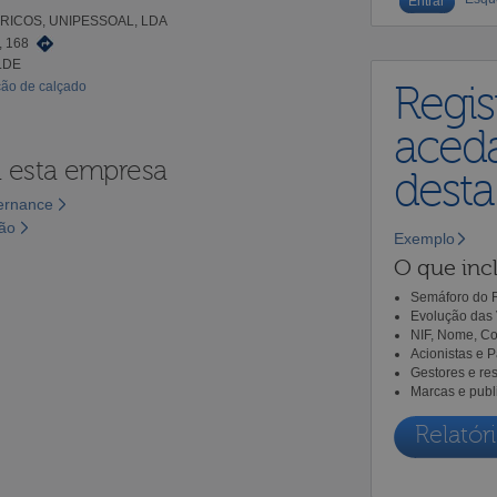
RICOS, UNIPESSOAL, LDA
 168
LDE
ção de calçado
Regis
aceda
a esta empresa
dest
vernance
são
Exemplo
O que incl
Semáforo do R
Evolução das 
NIF, Nome, Co
Acionistas e 
Gestores e re
Marcas e publ
Relatóri