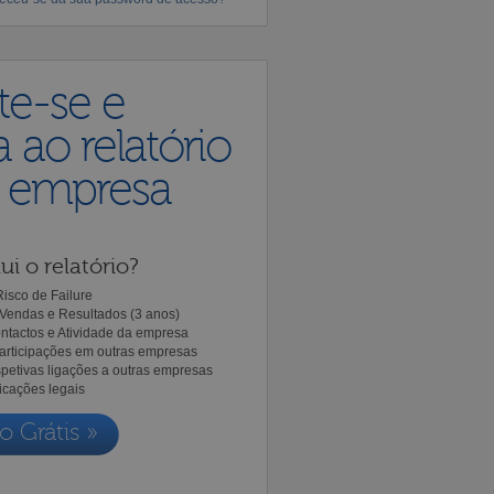
te-se e
 ao relatório
a empresa
ui o relatório?
isco de Failure
Vendas e Resultados (3 anos)
ntactos e Atividade da empresa
Participações em outras empresas
spetivas ligações a outras empresas
icações legais
o Grátis »