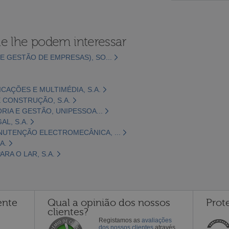
e lhe podem interessar
E GESTÃO DE EMPRESAS), SO...
CAÇÕES E MULTIMÉDIA, S.A.
 CONSTRUÇÃO, S.A.
ORIA E GESTÃO, UNIPESSOA...
L, S.A.
NUTENÇÃO ELECTROMECÂNICA, ...
A.
RA O LAR, S.A.
ente
Qual a opinião dos nossos
Prot
clientes?
Registamos as
avaliações
dos nossos clientes
através