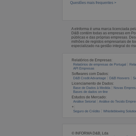
Questões mais frequentes >
A eInforma é uma marca licenciada pe
D&B contém todas as empresas em Portu
públicas e das próprias empresas. De
milhões de registos empresariais de 
especializado na gestão integral do ris
Relatórios de Empresas:
Relatórios de empresas de Portugal
Rela
API Empresas
Softwares com Dados:
D&B Credit Advantage
D&B Hoovers
S
Licenciamento de Dados:
Base de Dados à Medida
Novas Empres
Bases de dados on-line
Estudos de Mercado:
Análise Setorial
Análise do Tecido Empres
+:
Seguro de Crédito
Whistleblowing Solutio
© INFORMA D&B, Lda