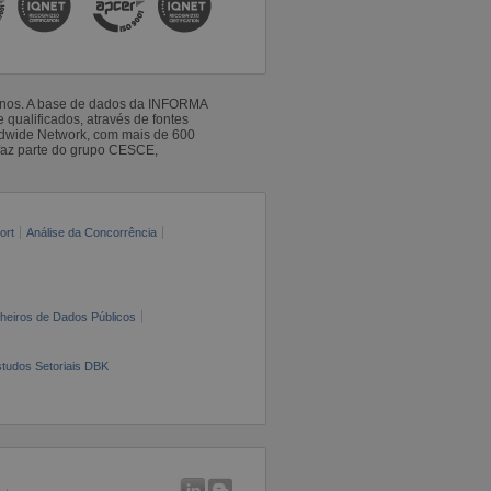
 anos. A base de dados da INFORMA
qualificados, através de fontes
ldwide Network, com mais de 600
faz parte do grupo CESCE,
ort
Análise da Concorrência
cheiros de Dados Públicos
tudos Setoriais DBK