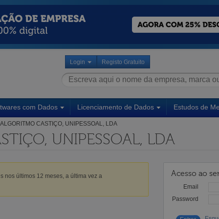
Login
Registo Gratuito
ftwares com Dados
Licenciamento de Dados
Estudos de M
ALGORITMO CASTIÇO, UNIPESSOAL, LDA
TIÇO, UNIPESSOAL, LDA
Acesso ao ser
s nos últimos 12 meses, a última vez a
Email
Password
Esqu