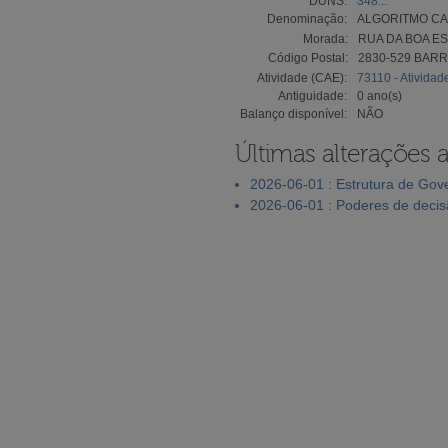
DUNS:
348...
Denominação:
ALGORITMO CA
Morada:
RUA DA BOA ES
Código Postal:
2830-529 BAR
Atividade (CAE):
73110 - Atividad
Antiguidade:
0 ano(s)
Balanço disponível:
NÃO
Últimas alterações 
2026-06-01 : Estrutura de Go
2026-06-01 : Poderes de deci