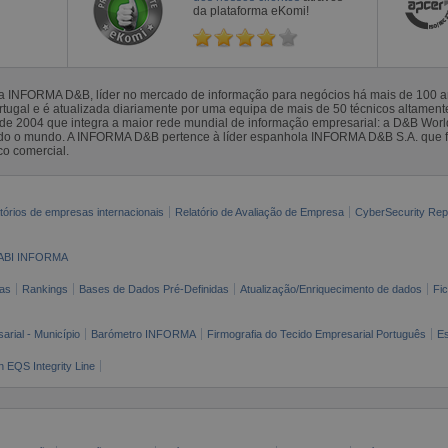
da plataforma eKomi!
la INFORMA D&B, líder no mercado de informação para negócios há mais de 100
gal e é atualizada diariamente por uma equipa de mais de 50 técnicos altamente 
sde 2004 que integra a maior rede mundial de informação empresarial: a D&B Wor
todo o mundo. A INFORMA D&B pertence à líder espanhola INFORMA D&B S.A. que 
co comercial.
tórios de empresas internacionais
Relatório de Avaliação de Empresa
CyberSecurity Rep
ABI INFORMA
as
Rankings
Bases de Dados Pré-Definidas
Atualização/Enriquecimento de dados
Fi
arial - Município
Barómetro INFORMA
Firmografia do Tecido Empresarial Português
Es
n EQS Integrity Line