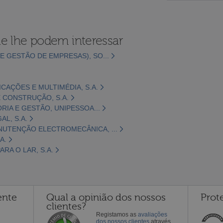
e lhe podem interessar
E GESTÃO DE EMPRESAS), SO...
CAÇÕES E MULTIMÉDIA, S.A.
 CONSTRUÇÃO, S.A.
ORIA E GESTÃO, UNIPESSOA...
L, S.A.
NUTENÇÃO ELECTROMECÂNICA, ...
A.
RA O LAR, S.A.
ente
Qual a opinião dos nossos
Prot
clientes?
Registamos as
avaliações
dos nossos clientes
através