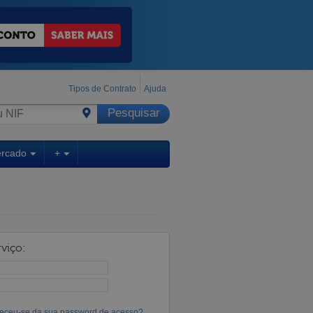
Tipos de Contrato
Ajuda
ercado
+
viço:
eceu-se da sua password de acesso?