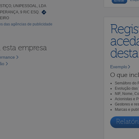
STIÇO, UNIPESSOAL, LDA
PERANÇA, 9 R/C ESQ.
REIRO
es das agências de publicidade
Regis
aceda
a esta empresa
dest
vernance
são
Exemplo
O que incl
Semáforo do R
Evolução das 
NIF, Nome, Co
Acionistas e 
Gestores e re
Marcas e publ
Relatóri