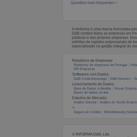
Questões mais frequentes >
A eInforma é uma marca licenciada pe
D&B contém todas as empresas em Portu
públicas e das próprias empresas. De
milhões de registos empresariais de 
especializado na gestão integral do ris
Relatórios de Empresas:
Relatórios de empresas de Portugal
Rela
API Empresas
Softwares com Dados:
D&B Credit Advantage
D&B Hoovers
S
Licenciamento de Dados:
Base de Dados à Medida
Novas Empres
Bases de dados on-line
Estudos de Mercado:
Análise Setorial
Análise do Tecido Empres
+:
Seguro de Crédito
Whistleblowing Solutio
© INFORMA D&B, Lda