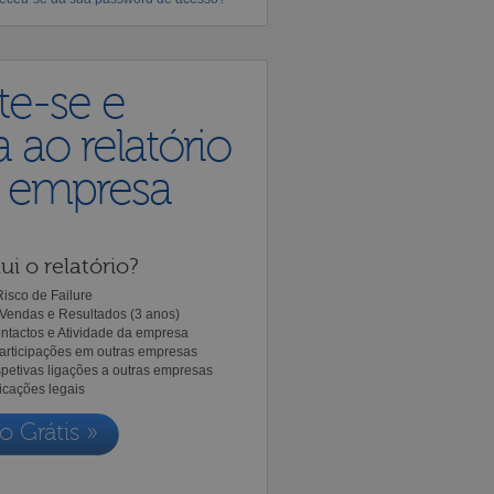
te-se e
 ao relatório
a empresa
ui o relatório?
isco de Failure
Vendas e Resultados (3 anos)
ntactos e Atividade da empresa
Participações em outras empresas
spetivas ligações a outras empresas
icações legais
o Grátis »