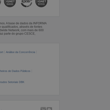
 anos. A base de dados da INFORMA
qualificados, através de fontes
ldwide Network, com mais de 600
faz parte do grupo CESCE,
ort
Análise da Concorrência
cheiros de Dados Públicos
tudos Setoriais DBK