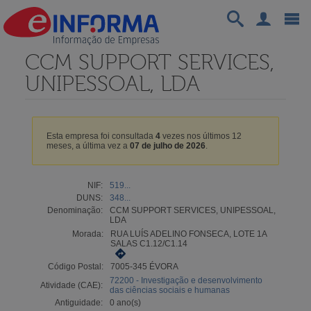
CCM SUPPORT SERVICES,
UNIPESSOAL, LDA
Esta empresa foi consultada
4
vezes nos últimos 12
meses, a última vez a
07 de julho de 2026
.
NIF:
519...
DUNS:
348...
Denominação:
CCM SUPPORT SERVICES, UNIPESSOAL,
LDA
Morada:
RUA LUÍS ADELINO FONSECA, LOTE 1A
SALAS C1.12/C1.14
Código Postal:
7005-345 ÉVORA
72200 - Investigação e desenvolvimento
Atividade (CAE):
das ciências sociais e humanas
Antiguidade:
0 ano(s)