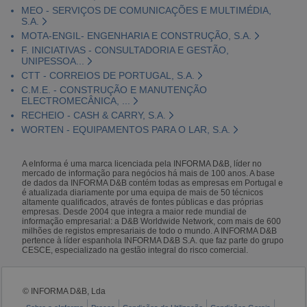
MEO - SERVIÇOS DE COMUNICAÇÕES E MULTIMÉDIA,
S.A.
MOTA-ENGIL- ENGENHARIA E CONSTRUÇÃO, S.A.
F. INICIATIVAS - CONSULTADORIA E GESTÃO,
UNIPESSOA...
CTT - CORREIOS DE PORTUGAL, S.A.
C.M.E. - CONSTRUÇÃO E MANUTENÇÃO
ELECTROMECÂNICA, ...
RECHEIO - CASH & CARRY, S.A.
WORTEN - EQUIPAMENTOS PARA O LAR, S.A.
A eInforma é uma marca licenciada pela INFORMA D&B, líder no
mercado de informação para negócios há mais de 100 anos. A base
de dados da INFORMA D&B contém todas as empresas em Portugal e
é atualizada diariamente por uma equipa de mais de 50 técnicos
altamente qualificados, através de fontes públicas e das próprias
empresas. Desde 2004 que integra a maior rede mundial de
informação empresarial: a D&B Worldwide Network, com mais de 600
milhões de registos empresariais de todo o mundo. A INFORMA D&B
pertence à líder espanhola INFORMA D&B S.A. que faz parte do grupo
CESCE, especializado na gestão integral do risco comercial.
© INFORMA D&B, Lda