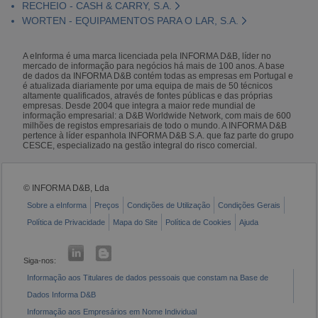
RECHEIO - CASH & CARRY, S.A.
WORTEN - EQUIPAMENTOS PARA O LAR, S.A.
A eInforma é uma marca licenciada pela INFORMA D&B, líder no
mercado de informação para negócios há mais de 100 anos. A base
de dados da INFORMA D&B contém todas as empresas em Portugal e
é atualizada diariamente por uma equipa de mais de 50 técnicos
altamente qualificados, através de fontes públicas e das próprias
empresas. Desde 2004 que integra a maior rede mundial de
informação empresarial: a D&B Worldwide Network, com mais de 600
milhões de registos empresariais de todo o mundo. A INFORMA D&B
pertence à líder espanhola INFORMA D&B S.A. que faz parte do grupo
CESCE, especializado na gestão integral do risco comercial.
© INFORMA D&B, Lda
Sobre a eInforma
Preços
Condições de Utilização
Condições Gerais
Política de Privacidade
Mapa do Site
Política de Cookies
Ajuda
Siga-nos:
Informação aos Titulares de dados pessoais que constam na Base de
Dados Informa D&B
Informação aos Empresários em Nome Individual