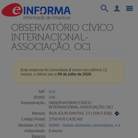
OBSERVATÓRIO CÍVICO
INTERNACIONAL-
ASSOCIAÇÃO, OCI
Esta empresa foi consultada
2
vezes nos últimos 12
meses, a última vez a
09 de julho de 2026
.
NIF:
519...
DUNS:
348...
Denominação:
OBSERVATÓRIO CÍVICO
INTERNACIONAL-ASSOCIAÇÃO, OCI
Morada:
RUA JÚLIO DANTAS, 17 LOJA 3 ESQ.
Código Postal:
2750-670 CASCAIS
Atividade (CAE):
94995 - Outras atividades associativas, n.e.
Antiguidade:
0 ano(s)
Balanço