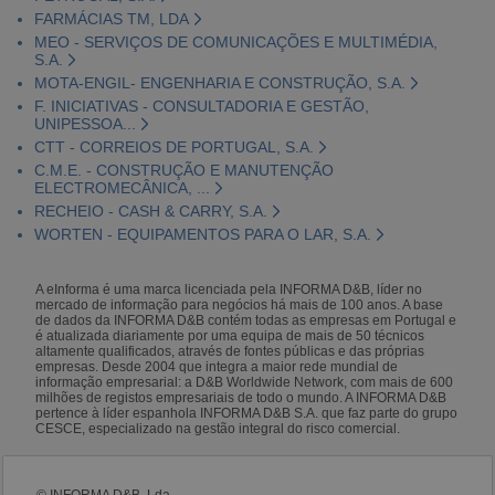
FARMÁCIAS TM, LDA
MEO - SERVIÇOS DE COMUNICAÇÕES E MULTIMÉDIA,
S.A.
MOTA-ENGIL- ENGENHARIA E CONSTRUÇÃO, S.A.
F. INICIATIVAS - CONSULTADORIA E GESTÃO,
UNIPESSOA...
CTT - CORREIOS DE PORTUGAL, S.A.
C.M.E. - CONSTRUÇÃO E MANUTENÇÃO
ELECTROMECÂNICA, ...
RECHEIO - CASH & CARRY, S.A.
WORTEN - EQUIPAMENTOS PARA O LAR, S.A.
A eInforma é uma marca licenciada pela INFORMA D&B, líder no
mercado de informação para negócios há mais de 100 anos. A base
de dados da INFORMA D&B contém todas as empresas em Portugal e
é atualizada diariamente por uma equipa de mais de 50 técnicos
altamente qualificados, através de fontes públicas e das próprias
empresas. Desde 2004 que integra a maior rede mundial de
informação empresarial: a D&B Worldwide Network, com mais de 600
milhões de registos empresariais de todo o mundo. A INFORMA D&B
pertence à líder espanhola INFORMA D&B S.A. que faz parte do grupo
CESCE, especializado na gestão integral do risco comercial.
© INFORMA D&B, Lda