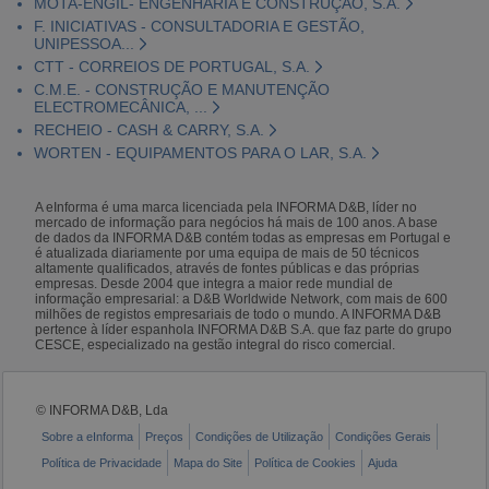
MOTA-ENGIL- ENGENHARIA E CONSTRUÇÃO, S.A.
F. INICIATIVAS - CONSULTADORIA E GESTÃO,
UNIPESSOA...
CTT - CORREIOS DE PORTUGAL, S.A.
C.M.E. - CONSTRUÇÃO E MANUTENÇÃO
ELECTROMECÂNICA, ...
RECHEIO - CASH & CARRY, S.A.
WORTEN - EQUIPAMENTOS PARA O LAR, S.A.
A eInforma é uma marca licenciada pela INFORMA D&B, líder no
mercado de informação para negócios há mais de 100 anos. A base
de dados da INFORMA D&B contém todas as empresas em Portugal e
é atualizada diariamente por uma equipa de mais de 50 técnicos
altamente qualificados, através de fontes públicas e das próprias
empresas. Desde 2004 que integra a maior rede mundial de
informação empresarial: a D&B Worldwide Network, com mais de 600
milhões de registos empresariais de todo o mundo. A INFORMA D&B
pertence à líder espanhola INFORMA D&B S.A. que faz parte do grupo
CESCE, especializado na gestão integral do risco comercial.
© INFORMA D&B, Lda
Sobre a eInforma
Preços
Condições de Utilização
Condições Gerais
Política de Privacidade
Mapa do Site
Política de Cookies
Ajuda