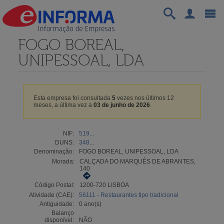
FOGO BOREAL,
UNIPESSOAL, LDA
Esta empresa foi consultada
5
vezes nos últimos 12
meses, a última vez a
03 de junho de 2026
.
NIF:
519...
DUNS:
348...
Denominação:
FOGO BOREAL, UNIPESSOAL, LDA
Morada:
CALÇADA DO MARQUÊS DE ABRANTES,
140
Código Postal:
1200-720 LISBOA
Atividade (CAE):
56111 - Restaurantes tipo tradicional
Antiguidade:
0 ano(s)
Balanço
disponível:
NÃO