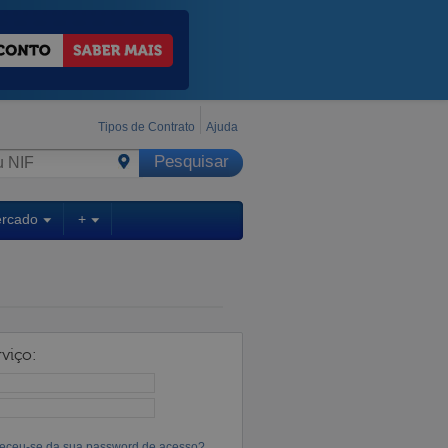
Tipos de Contrato
Ajuda
ercado
+
viço:
eceu-se da sua password de acesso?