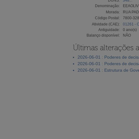
DUNS:
348...
Denominação:
EEAOLIV
Morada:
RUA PAD
Código Postal:
7800-32
Atividade (CAE):
01261 - O
Antiguidade:
0 ano(s)
Balanço disponível:
NÃO
Últimas alterações 
2026-06-01 : Poderes de deci
2026-06-01 : Poderes de deci
2026-06-01 : Estrutura de Go