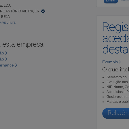
E, LDA
RE ANTÓNIO VIEIRA, 16
8 BEJA
livicultura
Regis
aceda
a esta empresa
dest
são
são
Exemplo
vernance
O que incl
Semáforo do R
Evolução das 
NIF, Nome, Co
Acionistas e 
Gestores e re
Marcas e publ
Relatóri