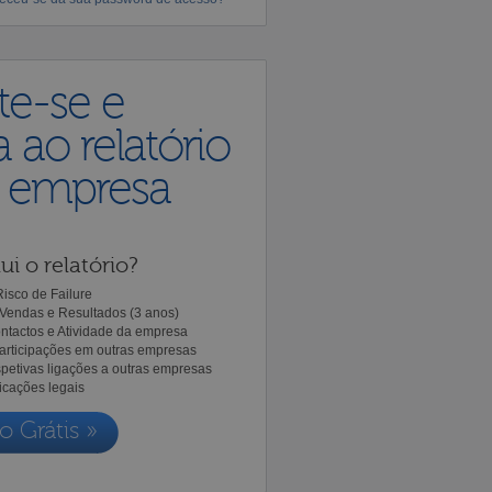
te-se e
 ao relatório
a empresa
ui o relatório?
isco de Failure
Vendas e Resultados (3 anos)
ntactos e Atividade da empresa
Participações em outras empresas
spetivas ligações a outras empresas
icações legais
o Grátis »