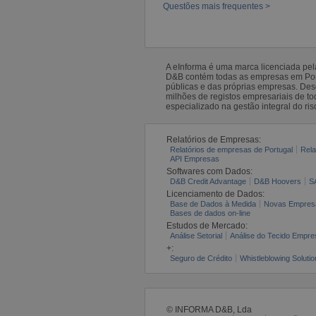
Questões mais frequentes >
A eInforma é uma marca licenciada pe
D&B contém todas as empresas em Portu
públicas e das próprias empresas. De
milhões de registos empresariais de 
especializado na gestão integral do ris
Relatórios de Empresas:
Relatórios de empresas de Portugal
Rela
API Empresas
Softwares com Dados:
D&B Credit Advantage
D&B Hoovers
S
Licenciamento de Dados:
Base de Dados à Medida
Novas Empres
Bases de dados on-line
Estudos de Mercado:
Análise Setorial
Análise do Tecido Empres
+:
Seguro de Crédito
Whistleblowing Solutio
© INFORMA D&B, Lda