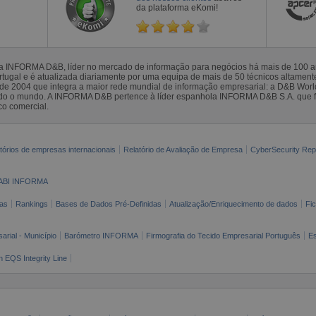
da plataforma eKomi!
la INFORMA D&B, líder no mercado de informação para negócios há mais de 100
gal e é atualizada diariamente por uma equipa de mais de 50 técnicos altamente 
sde 2004 que integra a maior rede mundial de informação empresarial: a D&B Wor
todo o mundo. A INFORMA D&B pertence à líder espanhola INFORMA D&B S.A. que 
co comercial.
tórios de empresas internacionais
Relatório de Avaliação de Empresa
CyberSecurity Rep
ABI INFORMA
as
Rankings
Bases de Dados Pré-Definidas
Atualização/Enriquecimento de dados
Fi
arial - Município
Barómetro INFORMA
Firmografia do Tecido Empresarial Português
Es
n EQS Integrity Line