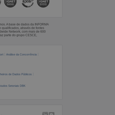
 anos. A base de dados da INFORMA
qualificados, através de fontes
ldwide Network, com mais de 600
faz parte do grupo CESCE,
ort
Análise da Concorrência
cheiros de Dados Públicos
tudos Setoriais DBK