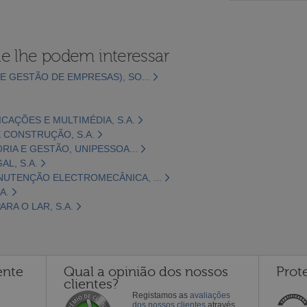
e lhe podem interessar
E GESTÃO DE EMPRESAS), SO...
CAÇÕES E MULTIMÉDIA, S.A.
 CONSTRUÇÃO, S.A.
ORIA E GESTÃO, UNIPESSOA...
L, S.A.
NUTENÇÃO ELECTROMECÂNICA, ...
A.
RA O LAR, S.A.
ente
Qual a opinião dos nossos
Prot
clientes?
Registamos as
avaliações
dos nossos clientes
através