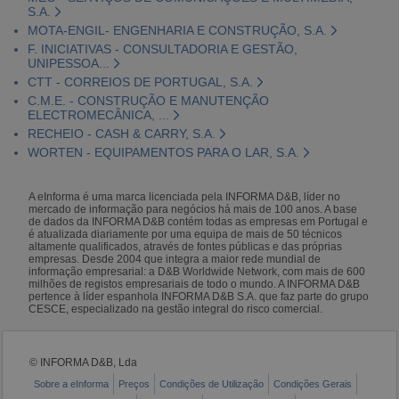
S.A.
MOTA-ENGIL- ENGENHARIA E CONSTRUÇÃO, S.A.
F. INICIATIVAS - CONSULTADORIA E GESTÃO,
UNIPESSOA...
CTT - CORREIOS DE PORTUGAL, S.A.
C.M.E. - CONSTRUÇÃO E MANUTENÇÃO
ELECTROMECÂNICA, ...
RECHEIO - CASH & CARRY, S.A.
WORTEN - EQUIPAMENTOS PARA O LAR, S.A.
A eInforma é uma marca licenciada pela INFORMA D&B, líder no
mercado de informação para negócios há mais de 100 anos. A base
de dados da INFORMA D&B contém todas as empresas em Portugal e
é atualizada diariamente por uma equipa de mais de 50 técnicos
altamente qualificados, através de fontes públicas e das próprias
empresas. Desde 2004 que integra a maior rede mundial de
informação empresarial: a D&B Worldwide Network, com mais de 600
milhões de registos empresariais de todo o mundo. A INFORMA D&B
pertence à líder espanhola INFORMA D&B S.A. que faz parte do grupo
CESCE, especializado na gestão integral do risco comercial.
© INFORMA D&B, Lda
Sobre a eInforma
Preços
Condições de Utilização
Condições Gerais