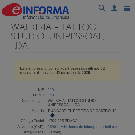
WALKIRIA - TATTOO
STUDIO, UNIPESSOAL,
LDA
Esta empresa foi consultada
7
vezes nos últimos 12
meses, a última vez a
11 de junho de 2026
.
NIF:
519...
DUNS:
348...
Denominação:
WALKIRIA - TATTOO STUDIO,
UNIPESSOAL, LDA
Morada:
RUA GABRIEL PEREIRA DE CASTRO, 13
Código Postal:
4700-385 BRAGA
Atividade (CAE):
96991 - Atividades de tatuagem e similares
Antiguidade:
0 ano(s)