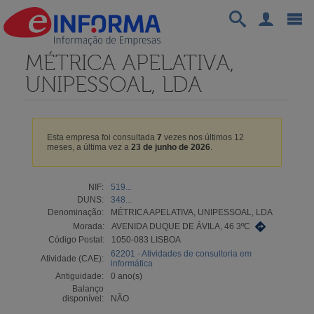
MÉTRICA APELATIVA,
UNIPESSOAL, LDA
Esta empresa foi consultada
7
vezes nos últimos 12
meses, a última vez a
23 de junho de 2026
.
NIF:
519...
DUNS:
348...
Denominação:
MÉTRICA APELATIVA, UNIPESSOAL, LDA
Morada:
AVENIDA DUQUE DE ÁVILA, 46 3ºC
Código Postal:
1050-083 LISBOA
62201 - Atividades de consultoria em
Atividade (CAE):
informática
Antiguidade:
0 ano(s)
Balanço
disponível:
NÃO