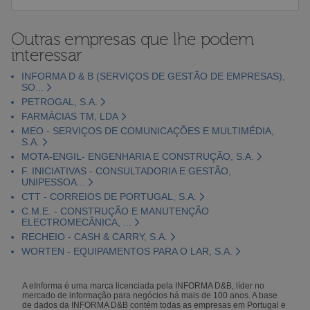
Outras empresas que lhe podem
interessar
INFORMA D & B (SERVIÇOS DE GESTÃO DE EMPRESAS),
SO...
PETROGAL, S.A.
FARMÁCIAS TM, LDA
MEO - SERVIÇOS DE COMUNICAÇÕES E MULTIMÉDIA,
S.A.
MOTA-ENGIL- ENGENHARIA E CONSTRUÇÃO, S.A.
F. INICIATIVAS - CONSULTADORIA E GESTÃO,
UNIPESSOA...
CTT - CORREIOS DE PORTUGAL, S.A.
C.M.E. - CONSTRUÇÃO E MANUTENÇÃO
ELECTROMECÂNICA, ...
RECHEIO - CASH & CARRY, S.A.
WORTEN - EQUIPAMENTOS PARA O LAR, S.A.
A eInforma é uma marca licenciada pela INFORMA D&B, líder no
mercado de informação para negócios há mais de 100 anos. A base
de dados da INFORMA D&B contém todas as empresas em Portugal e