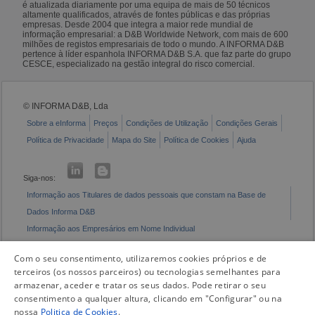
é atualizada diariamente por uma equipa de mais de 50 técnicos
altamente qualificados, através de fontes públicas e das próprias
empresas. Desde 2004 que integra a maior rede mundial de
informação empresarial: a D&B Worldwide Network, com mais de 600
milhões de registos empresariais de todo o mundo. A INFORMA D&B
pertence à líder espanhola INFORMA D&B S.A. que faz parte do grupo
CESCE, especializado na gestão integral do risco comercial.
© INFORMA D&B, Lda
Sobre a eInforma
Preços
Condições de Utilização
Condições Gerais
Política de Privacidade
Mapa do Site
Política de Cookies
Ajuda
Siga-nos:
Informação aos Titulares de dados pessoais que constam na Base de
Dados Informa D&B
Informação aos Empresários em Nome Individual
Livro de Reclamações Eletrónico
Com o seu consentimento, utilizaremos cookies próprios e de
terceiros (os nossos parceiros) ou tecnologias semelhantes para
armazenar, aceder e tratar os seus dados. Pode retirar o seu
consentimento a qualquer altura, clicando em "Configurar" ou na
nossa
Politica de Cookies
.