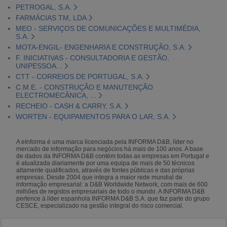
PETROGAL, S.A.
FARMÁCIAS TM, LDA
MEO - SERVIÇOS DE COMUNICAÇÕES E MULTIMÉDIA,
S.A.
MOTA-ENGIL- ENGENHARIA E CONSTRUÇÃO, S.A.
F. INICIATIVAS - CONSULTADORIA E GESTÃO,
UNIPESSOA...
CTT - CORREIOS DE PORTUGAL, S.A.
C.M.E. - CONSTRUÇÃO E MANUTENÇÃO
ELECTROMECÂNICA, ...
RECHEIO - CASH & CARRY, S.A.
WORTEN - EQUIPAMENTOS PARA O LAR, S.A.
A eInforma é uma marca licenciada pela INFORMA D&B, líder no
mercado de informação para negócios há mais de 100 anos. A base
de dados da INFORMA D&B contém todas as empresas em Portugal e
é atualizada diariamente por uma equipa de mais de 50 técnicos
altamente qualificados, através de fontes públicas e das próprias
empresas. Desde 2004 que integra a maior rede mundial de
informação empresarial: a D&B Worldwide Network, com mais de 600
milhões de registos empresariais de todo o mundo. A INFORMA D&B
pertence à líder espanhola INFORMA D&B S.A. que faz parte do grupo
CESCE, especializado na gestão integral do risco comercial.