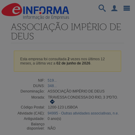
ASSOCIAÇÃO IMPÉRIO DE
DEUS
Esta empresa foi consultada
2
vezes nos últimos 12
meses, a última vez a
02 de junho de 2026
.
NIF:
519...
DUNS:
348...
Denominação:
ASSOCIAÇÃO IMPÉRIO DE DEUS
Morada:
TRAVESSA CONDESSA DO RIO, 3 3ºDTO.
Código Postal:
1200-123 LISBOA
Atividade (CAE):
94995 - Outras atividades associativas, n.e.
Antiguidade:
0 ano(s)
Balanço
disponível:
NÃO