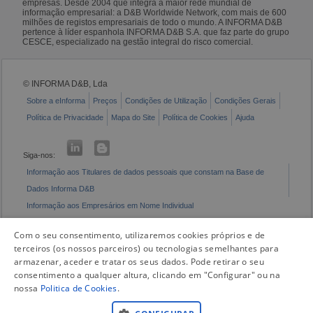
empresas. Desde 2004 que integra a maior rede mundial de
informação empresarial: a D&B Worldwide Network, com mais de 600
milhões de registos empresariais de todo o mundo. A INFORMA D&B
pertence à líder espanhola INFORMA D&B S.A. que faz parte do grupo
CESCE, especializado na gestão integral do risco comercial.
© INFORMA D&B, Lda
Sobre a eInforma
Preços
Condições de Utilização
Condições Gerais
Política de Privacidade
Mapa do Site
Política de Cookies
Ajuda
Siga-nos:
Informação aos Titulares de dados pessoais que constam na Base de
Dados Informa D&B
Informação aos Empresários em Nome Individual
Livro de Reclamações Eletrónico
Com o seu consentimento, utilizaremos cookies próprios e de
terceiros (os nossos parceiros) ou tecnologias semelhantes para
armazenar, aceder e tratar os seus dados. Pode retirar o seu
consentimento a qualquer altura, clicando em "Configurar" ou na
nossa
Politica de Cookies
.