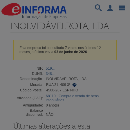
INOLVIDÁVELROTA, LDA
Esta empresa foi consultada
7
vezes nos últimos 12
meses, a última vez a
03 de junho de 2026
.
NIF:
519...
DUNS:
348...
Denominação:
INOLVIDÁVELROTA, LDA
Morada:
RUA 21, 409 3º
Código Postal:
4500-267 ESPINHO
68110 - Compra e venda de bens
Atividade (CAE):
imobiliários
Antiguidade:
0 ano(s)
Balanço
disponível:
NÃO
Últimas alterações a esta