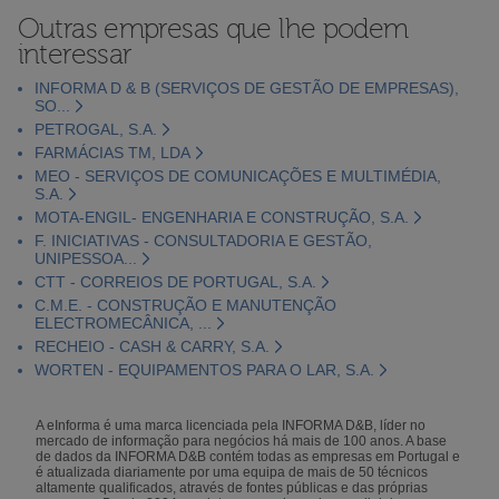
Outras empresas que lhe podem
interessar
INFORMA D & B (SERVIÇOS DE GESTÃO DE EMPRESAS),
SO...
PETROGAL, S.A.
FARMÁCIAS TM, LDA
MEO - SERVIÇOS DE COMUNICAÇÕES E MULTIMÉDIA,
S.A.
MOTA-ENGIL- ENGENHARIA E CONSTRUÇÃO, S.A.
F. INICIATIVAS - CONSULTADORIA E GESTÃO,
UNIPESSOA...
CTT - CORREIOS DE PORTUGAL, S.A.
C.M.E. - CONSTRUÇÃO E MANUTENÇÃO
ELECTROMECÂNICA, ...
RECHEIO - CASH & CARRY, S.A.
WORTEN - EQUIPAMENTOS PARA O LAR, S.A.
A eInforma é uma marca licenciada pela INFORMA D&B, líder no
mercado de informação para negócios há mais de 100 anos. A base
de dados da INFORMA D&B contém todas as empresas em Portugal e
é atualizada diariamente por uma equipa de mais de 50 técnicos
altamente qualificados, através de fontes públicas e das próprias