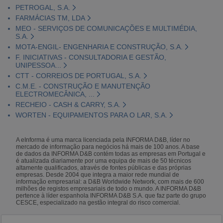
PETROGAL, S.A.
FARMÁCIAS TM, LDA
MEO - SERVIÇOS DE COMUNICAÇÕES E MULTIMÉDIA,
S.A.
MOTA-ENGIL- ENGENHARIA E CONSTRUÇÃO, S.A.
F. INICIATIVAS - CONSULTADORIA E GESTÃO,
UNIPESSOA...
CTT - CORREIOS DE PORTUGAL, S.A.
C.M.E. - CONSTRUÇÃO E MANUTENÇÃO
ELECTROMECÂNICA, ...
RECHEIO - CASH & CARRY, S.A.
WORTEN - EQUIPAMENTOS PARA O LAR, S.A.
A eInforma é uma marca licenciada pela INFORMA D&B, líder no
mercado de informação para negócios há mais de 100 anos. A base
de dados da INFORMA D&B contém todas as empresas em Portugal e
é atualizada diariamente por uma equipa de mais de 50 técnicos
altamente qualificados, através de fontes públicas e das próprias
empresas. Desde 2004 que integra a maior rede mundial de
informação empresarial: a D&B Worldwide Network, com mais de 600
milhões de registos empresariais de todo o mundo. A INFORMA D&B
pertence à líder espanhola INFORMA D&B S.A. que faz parte do grupo
CESCE, especializado na gestão integral do risco comercial.