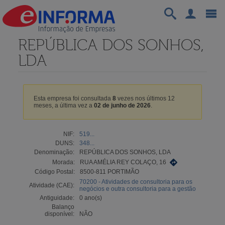
REPÚBLICA DOS SONHOS,
LDA
Esta empresa foi consultada
8
vezes nos últimos 12
meses, a última vez a
02 de junho de 2026
.
NIF:
519...
DUNS:
348...
Denominação:
REPÚBLICA DOS SONHOS, LDA
Morada:
RUA AMÉLIA REY COLAÇO, 16
Código Postal:
8500-811 PORTIMÃO
70200 - Atividades de consultoria para os
Atividade (CAE):
negócios e outra consultoria para a gestão
Antiguidade:
0 ano(s)
Balanço
disponível:
NÃO