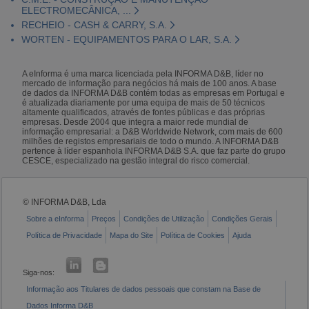
ELECTROMECÂNICA, ...
RECHEIO - CASH & CARRY, S.A.
WORTEN - EQUIPAMENTOS PARA O LAR, S.A.
A eInforma é uma marca licenciada pela INFORMA D&B, líder no
mercado de informação para negócios há mais de 100 anos. A base
de dados da INFORMA D&B contém todas as empresas em Portugal e
é atualizada diariamente por uma equipa de mais de 50 técnicos
altamente qualificados, através de fontes públicas e das próprias
empresas. Desde 2004 que integra a maior rede mundial de
informação empresarial: a D&B Worldwide Network, com mais de 600
milhões de registos empresariais de todo o mundo. A INFORMA D&B
pertence à líder espanhola INFORMA D&B S.A. que faz parte do grupo
CESCE, especializado na gestão integral do risco comercial.
© INFORMA D&B, Lda
Sobre a eInforma
Preços
Condições de Utilização
Condições Gerais
Política de Privacidade
Mapa do Site
Política de Cookies
Ajuda
Siga-nos:
Informação aos Titulares de dados pessoais que constam na Base de
Dados Informa D&B