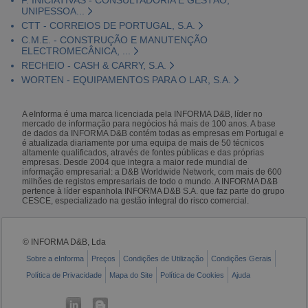
UNIPESSOA...
CTT - CORREIOS DE PORTUGAL, S.A.
C.M.E. - CONSTRUÇÃO E MANUTENÇÃO
ELECTROMECÂNICA, ...
RECHEIO - CASH & CARRY, S.A.
WORTEN - EQUIPAMENTOS PARA O LAR, S.A.
A eInforma é uma marca licenciada pela INFORMA D&B, líder no
mercado de informação para negócios há mais de 100 anos. A base
de dados da INFORMA D&B contém todas as empresas em Portugal e
é atualizada diariamente por uma equipa de mais de 50 técnicos
altamente qualificados, através de fontes públicas e das próprias
empresas. Desde 2004 que integra a maior rede mundial de
informação empresarial: a D&B Worldwide Network, com mais de 600
milhões de registos empresariais de todo o mundo. A INFORMA D&B
pertence à líder espanhola INFORMA D&B S.A. que faz parte do grupo
CESCE, especializado na gestão integral do risco comercial.
© INFORMA D&B, Lda
Sobre a eInforma
Preços
Condições de Utilização
Condições Gerais
Política de Privacidade
Mapa do Site
Política de Cookies
Ajuda