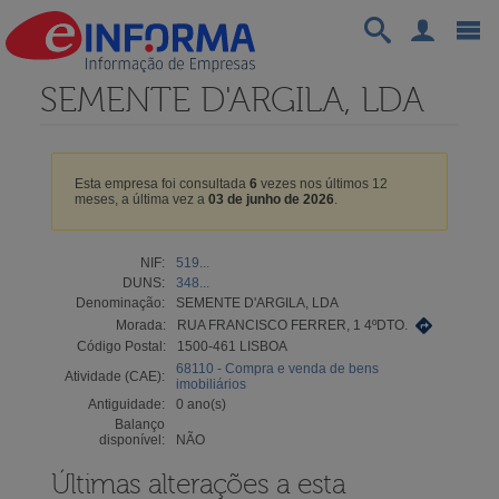
SEMENTE D'ARGILA, LDA
Esta empresa foi consultada
6
vezes nos últimos 12
meses, a última vez a
03 de junho de 2026
.
NIF:
519...
DUNS:
348...
Denominação:
SEMENTE D'ARGILA, LDA
Morada:
RUA FRANCISCO FERRER, 1 4ºDTO.
Código Postal:
1500-461 LISBOA
68110 - Compra e venda de bens
Atividade (CAE):
imobiliários
Antiguidade:
0 ano(s)
Balanço
disponível:
NÃO
Últimas alterações a esta