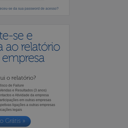
eceu-se da sua password de acesso?
te-se e
 ao relatório
a empresa
ui o relatório?
isco de Failure
Vendas e Resultados (3 anos)
ntactos e Atividade da empresa
Participações em outras empresas
spetivas ligações a outras empresas
icações legais
o Grátis »