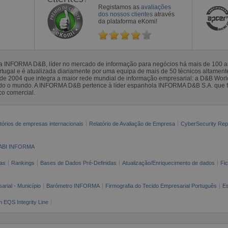
Registamos as
avaliações
dos nossos clientes
através
da plataforma eKomi!
la INFORMA D&B, líder no mercado de informação para negócios há mais de 100
gal e é atualizada diariamente por uma equipa de mais de 50 técnicos altamente 
sde 2004 que integra a maior rede mundial de informação empresarial: a D&B Wor
todo o mundo. A INFORMA D&B pertence à líder espanhola INFORMA D&B S.A. que 
co comercial.
tórios de empresas internacionais
Relatório de Avaliação de Empresa
CyberSecurity Rep
ABI INFORMA
as
Rankings
Bases de Dados Pré-Definidas
Atualização/Enriquecimento de dados
Fi
arial - Município
Barómetro INFORMA
Firmografia do Tecido Empresarial Português
Es
n EQS Integrity Line