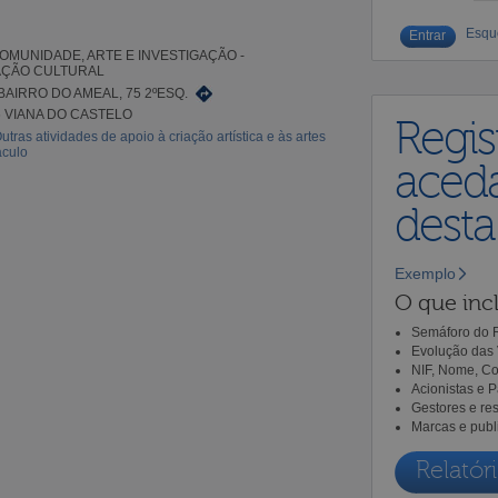
Esqu
COMUNIDADE, ARTE E INVESTIGAÇÃO -
AÇÃO CULTURAL
BAIRRO DO AMEAL, 75 2ºESQ.
6 VIANA DO CASTELO
Regis
utras atividades de apoio à criação artística e às artes
áculo
aceda
dest
Exemplo
O que incl
Semáforo do R
Evolução das 
NIF, Nome, Co
Acionistas e 
Gestores e re
Marcas e publ
Relatóri