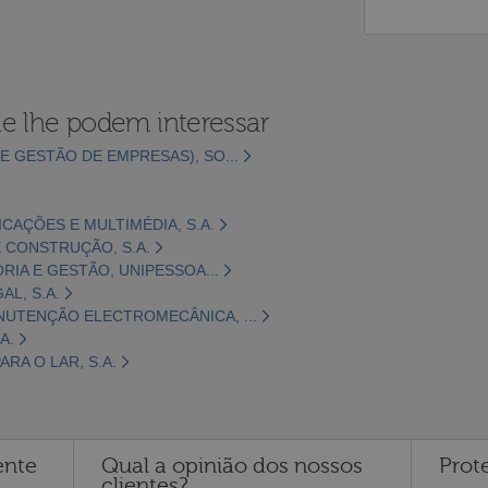
e lhe podem interessar
E GESTÃO DE EMPRESAS), SO...
CAÇÕES E MULTIMÉDIA, S.A.
 CONSTRUÇÃO, S.A.
ORIA E GESTÃO, UNIPESSOA...
L, S.A.
NUTENÇÃO ELECTROMECÂNICA, ...
A.
RA O LAR, S.A.
ente
Qual a opinião dos nossos
Prot
clientes?