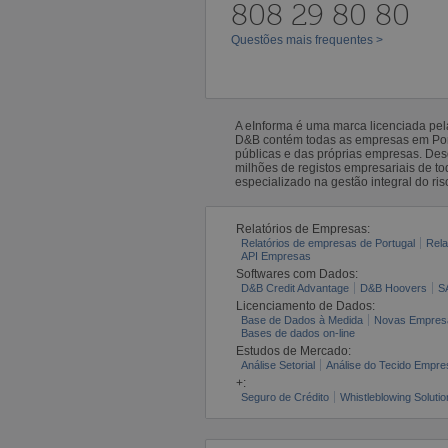
808 29 80 80
Questões mais frequentes >
A eInforma é uma marca licenciada pe
D&B contém todas as empresas em Portu
públicas e das próprias empresas. De
milhões de registos empresariais de 
especializado na gestão integral do ris
Relatórios de Empresas:
Relatórios de empresas de Portugal
Rela
API Empresas
Softwares com Dados:
D&B Credit Advantage
D&B Hoovers
S
Licenciamento de Dados:
Base de Dados à Medida
Novas Empres
Bases de dados on-line
Estudos de Mercado:
Análise Setorial
Análise do Tecido Empres
+:
Seguro de Crédito
Whistleblowing Solutio