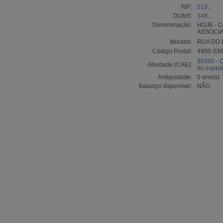
NIF:
519...
DUNS:
348...
Denominação:
HOJE - 
ASSOCI
Morada:
RUA DO 
Código Postal:
4900-59
90390 - O
Atividade (CAE):
do espet
Antiguidade:
0 ano(s)
Balanço disponível:
NÃO