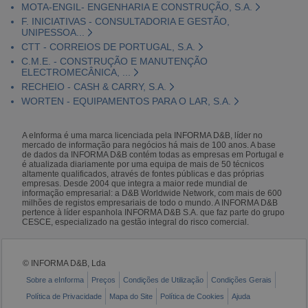
MOTA-ENGIL- ENGENHARIA E CONSTRUÇÃO, S.A.
F. INICIATIVAS - CONSULTADORIA E GESTÃO,
UNIPESSOA...
CTT - CORREIOS DE PORTUGAL, S.A.
C.M.E. - CONSTRUÇÃO E MANUTENÇÃO
ELECTROMECÂNICA, ...
RECHEIO - CASH & CARRY, S.A.
WORTEN - EQUIPAMENTOS PARA O LAR, S.A.
A eInforma é uma marca licenciada pela INFORMA D&B, líder no
mercado de informação para negócios há mais de 100 anos. A base
de dados da INFORMA D&B contém todas as empresas em Portugal e
é atualizada diariamente por uma equipa de mais de 50 técnicos
altamente qualificados, através de fontes públicas e das próprias
empresas. Desde 2004 que integra a maior rede mundial de
informação empresarial: a D&B Worldwide Network, com mais de 600
milhões de registos empresariais de todo o mundo. A INFORMA D&B
pertence à líder espanhola INFORMA D&B S.A. que faz parte do grupo
CESCE, especializado na gestão integral do risco comercial.
© INFORMA D&B, Lda
Sobre a eInforma
Preços
Condições de Utilização
Condições Gerais
Política de Privacidade
Mapa do Site
Política de Cookies
Ajuda