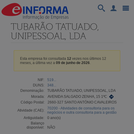
TUBARÃO TATUADO,
UNIPESSOAL, LDA
Esta empresa foi consultada
12
vezes nos últimos 12
meses, a última vez a
09 de junho de 2026
.
NIF:
519...
DUNS:
348...
Denominação:
TUBARÃO TATUADO, UNIPESSOAL, LDA
Morada:
AVENIDA SALGADO ZENHA, 15 1ºC
Código Postal:
2660-327 SANTO ANTÓNIO CAVALEIROS
70200 - Atividades de consultoria para os
Atividade (CAE):
negócios e outra consultoria para a gestão
Antiguidade:
0 ano(s)
Balanço
disponível:
NÃO