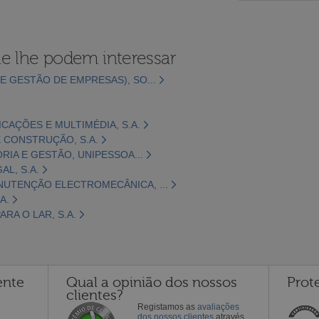
e lhe podem interessar
E GESTÃO DE EMPRESAS), SO...
CAÇÕES E MULTIMÉDIA, S.A.
 CONSTRUÇÃO, S.A.
ORIA E GESTÃO, UNIPESSOA...
L, S.A.
NUTENÇÃO ELECTROMECÂNICA, ...
A.
RA O LAR, S.A.
ente
Qual a opinião dos nossos
Prot
clientes?
Registamos as
avaliações
dos nossos clientes
através