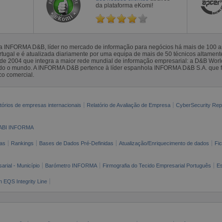
da plataforma eKomi!
la INFORMA D&B, líder no mercado de informação para negócios há mais de 100
gal e é atualizada diariamente por uma equipa de mais de 50 técnicos altamente 
sde 2004 que integra a maior rede mundial de informação empresarial: a D&B Wor
todo o mundo. A INFORMA D&B pertence à líder espanhola INFORMA D&B S.A. que 
co comercial.
tórios de empresas internacionais
Relatório de Avaliação de Empresa
CyberSecurity Rep
ABI INFORMA
as
Rankings
Bases de Dados Pré-Definidas
Atualização/Enriquecimento de dados
Fi
arial - Município
Barómetro INFORMA
Firmografia do Tecido Empresarial Português
Es
n EQS Integrity Line