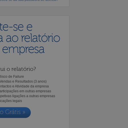
te-se e
 ao relatório
a empresa
ui o relatório?
isco de Failure
Vendas e Resultados (3 anos)
ntactos e Atividade da empresa
Participações em outras empresas
spetivas ligações a outras empresas
icações legais
o Grátis »