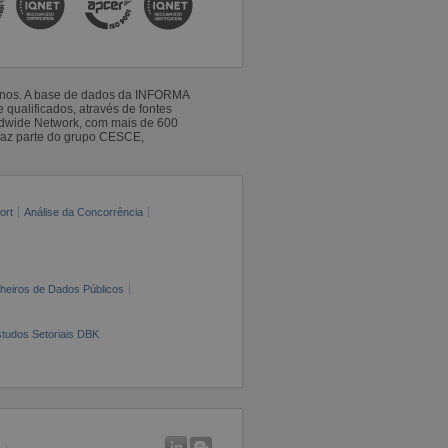
 anos. A base de dados da INFORMA
qualificados, através de fontes
ldwide Network, com mais de 600
faz parte do grupo CESCE,
ort
Análise da Concorrência
cheiros de Dados Públicos
tudos Setoriais DBK