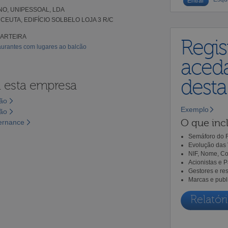
NO, UNIPESSOAL, LDA
CEUTA, EDIFÍCIO SOLBELO LOJA 3 R/C
UARTEIRA
Regis
aurantes com lugares ao balcão
aceda
dest
a esta empresa
são
Exemplo
são
O que incl
vernance
Semáforo do R
Evolução das 
NIF, Nome, Co
Acionistas e 
Gestores e re
Marcas e publ
Relatóri