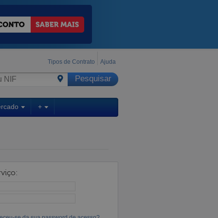
Tipos de Contrato
Ajuda
ercado
+
viço:
eceu-se da sua password de acesso?