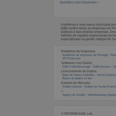
Questões mais frequentes >
A eInforma é uma marca licenciada pe
D&B contém todas as empresas em Portu
públicas e das próprias empresas. De
milhões de registos empresariais de 
especializado na gestão integral do ris
Relatórios de Empresas:
Relatórios de empresas de Portugal
Rela
API Empresas
Softwares com Dados:
D&B Credit Advantage
D&B Hoovers
S
Licenciamento de Dados:
Base de Dados à Medida
Novas Empres
Bases de dados on-line
Estudos de Mercado:
Análise Setorial
Análise do Tecido Empres
+:
Seguro de Crédito
Whistleblowing Solutio
© INFORMA D&B, Lda