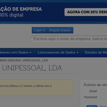
Login
Registo Gratuito
ftwares com Dados
Licenciamento de Dados
Estudos de M
BRIO GENUÍNO, UNIPESSOAL, LDA
 UNIPESSOAL, LDA
Acesso ao ser
es nos últimos 12 meses, a última vez a
Email
Password
Esqu