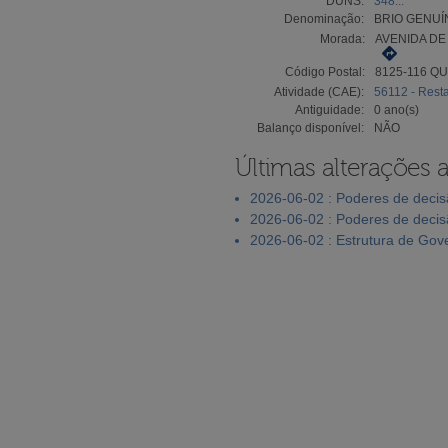
DUNS:
348...
Denominação:
BRIO GENUÍ
Morada:
AVENIDA DE 
Código Postal:
8125-116 Q
Atividade (CAE):
56112 - Rest
Antiguidade:
0 ano(s)
Balanço disponível:
NÃO
Últimas alterações 
2026-06-02 : Poderes de deci
2026-06-02 : Poderes de deci
2026-06-02 : Estrutura de Go