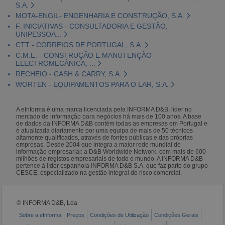
S.A.
MOTA-ENGIL- ENGENHARIA E CONSTRUÇÃO, S.A.
F. INICIATIVAS - CONSULTADORIA E GESTÃO,
UNIPESSOA...
CTT - CORREIOS DE PORTUGAL, S.A.
C.M.E. - CONSTRUÇÃO E MANUTENÇÃO
ELECTROMECÂNICA, ...
RECHEIO - CASH & CARRY, S.A.
WORTEN - EQUIPAMENTOS PARA O LAR, S.A.
A eInforma é uma marca licenciada pela INFORMA D&B, líder no
mercado de informação para negócios há mais de 100 anos. A base
de dados da INFORMA D&B contém todas as empresas em Portugal e
é atualizada diariamente por uma equipa de mais de 50 técnicos
altamente qualificados, através de fontes públicas e das próprias
empresas. Desde 2004 que integra a maior rede mundial de
informação empresarial: a D&B Worldwide Network, com mais de 600
milhões de registos empresariais de todo o mundo. A INFORMA D&B
pertence à líder espanhola INFORMA D&B S.A. que faz parte do grupo
CESCE, especializado na gestão integral do risco comercial.
© INFORMA D&B, Lda
Sobre a eInforma
Preços
Condições de Utilização
Condições Gerais