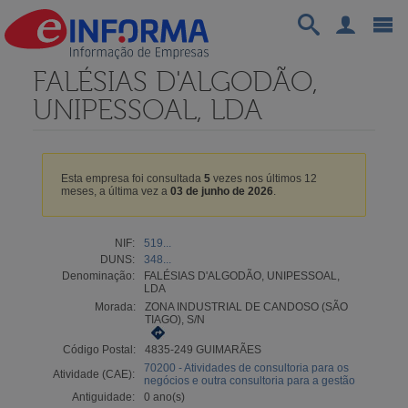
FALÉSIAS D'ALGODÃO,
UNIPESSOAL, LDA
Esta empresa foi consultada
5
vezes nos últimos 12
meses, a última vez a
03 de junho de 2026
.
NIF:
519...
DUNS:
348...
Denominação:
FALÉSIAS D'ALGODÃO, UNIPESSOAL,
LDA
Morada:
ZONA INDUSTRIAL DE CANDOSO (SÃO
TIAGO), S/N
Código Postal:
4835-249 GUIMARÃES
70200 - Atividades de consultoria para os
Atividade (CAE):
negócios e outra consultoria para a gestão
Antiguidade:
0 ano(s)