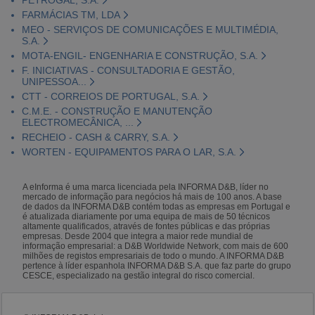
FARMÁCIAS TM, LDA
MEO - SERVIÇOS DE COMUNICAÇÕES E MULTIMÉDIA,
S.A.
MOTA-ENGIL- ENGENHARIA E CONSTRUÇÃO, S.A.
F. INICIATIVAS - CONSULTADORIA E GESTÃO,
UNIPESSOA...
CTT - CORREIOS DE PORTUGAL, S.A.
C.M.E. - CONSTRUÇÃO E MANUTENÇÃO
ELECTROMECÂNICA, ...
RECHEIO - CASH & CARRY, S.A.
WORTEN - EQUIPAMENTOS PARA O LAR, S.A.
A eInforma é uma marca licenciada pela INFORMA D&B, líder no
mercado de informação para negócios há mais de 100 anos. A base
de dados da INFORMA D&B contém todas as empresas em Portugal e
é atualizada diariamente por uma equipa de mais de 50 técnicos
altamente qualificados, através de fontes públicas e das próprias
empresas. Desde 2004 que integra a maior rede mundial de
informação empresarial: a D&B Worldwide Network, com mais de 600
milhões de registos empresariais de todo o mundo. A INFORMA D&B
pertence à líder espanhola INFORMA D&B S.A. que faz parte do grupo
CESCE, especializado na gestão integral do risco comercial.