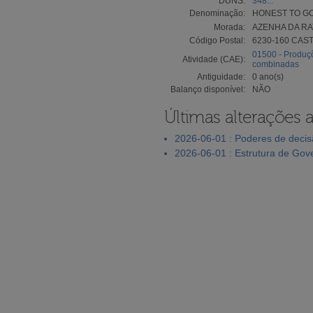
DUNS:
348...
Denominação:
HONEST TO G
Morada:
AZENHA DA RA
Código Postal:
6230-160 CAS
01500 - Produçõ
Atividade (CAE):
combinadas
Antiguidade:
0 ano(s)
Balanço disponível:
NÃO
Últimas alterações 
2026-06-01 : Poderes de deci
2026-06-01 : Estrutura de Go