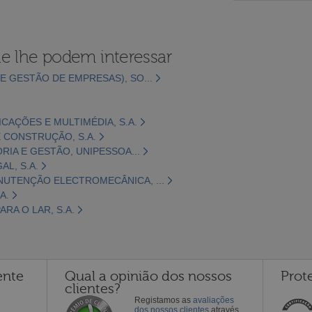
e lhe podem interessar
E GESTÃO DE EMPRESAS), SO...
CAÇÕES E MULTIMÉDIA, S.A.
 CONSTRUÇÃO, S.A.
ORIA E GESTÃO, UNIPESSOA...
L, S.A.
NUTENÇÃO ELECTROMECÂNICA, ...
A.
RA O LAR, S.A.
ente
Qual a opinião dos nossos
Prot
clientes?
Registamos as
avaliações
dos nossos clientes
através