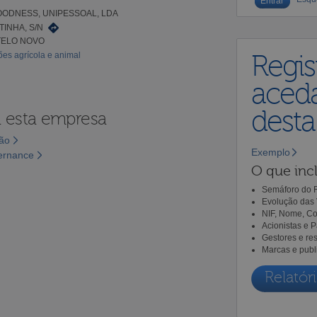
OODNESS, UNIPESSOAL, LDA
TINHA, S/N
TELO NOVO
es agrícola e animal
Regis
aceda
dest
a esta empresa
são
Exemplo
vernance
O que incl
Semáforo do R
Evolução das 
NIF, Nome, Co
Acionistas e 
Gestores e re
Marcas e publ
Relatóri