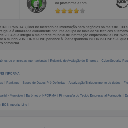
da plataforma eKomi!
la INFORMA D&B, líder no mercado de informação para negócios há mais de 100
gal e é atualizada diariamente por uma equipa de mais de 50 técnicos altamente 
sde 2004 que integra a maior rede mundial de informação empresarial: a D&B Wor
todo o mundo. A INFORMA D&B pertence à líder espanhola INFORMA D&B S.A. que 
co comercial.
tórios de empresas internacionais
Relatório de Avaliação de Empresa
CyberSecurity Rep
ABI INFORMA
as
Rankings
Bases de Dados Pré-Definidas
Atualização/Enriquecimento de dados
Fi
arial - Município
Barómetro INFORMA
Firmografia do Tecido Empresarial Português
Es
n EQS Integrity Line