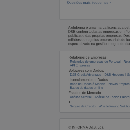
Questões mais frequentes >
A eInforma é uma marca licenciada pe
D&B contém todas as empresas em Portu
públicas e das próprias empresas. De
milhões de registos empresariais de 
especializado na gestão integral do ris
Relatórios de Empresas:
Relatórios de empresas de Portugal
Rela
API Empresas
Softwares com Dados:
D&B Credit Advantage
D&B Hoovers
S
Licenciamento de Dados:
Base de Dados à Medida
Novas Empres
Bases de dados on-line
Estudos de Mercado:
Análise Setorial
Análise do Tecido Empres
+:
Seguro de Crédito
Whistleblowing Solutio
© INFORMA D&B, Lda