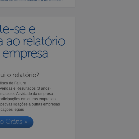
te-se e
 ao relatório
a empresa
ui o relatório?
isco de Failure
Vendas e Resultados (3 anos)
ntactos e Atividade da empresa
Participações em outras empresas
spetivas ligações a outras empresas
icações legais
o Grátis »