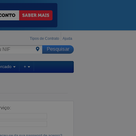
Tipos de Contrato
Ajuda
ercado
+
viço:
eceu-se da sua password de acesso?