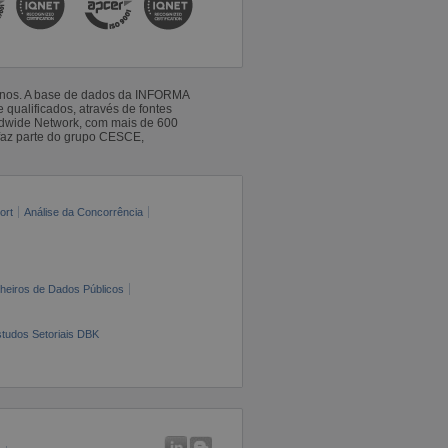
 anos. A base de dados da INFORMA
qualificados, através de fontes
ldwide Network, com mais de 600
faz parte do grupo CESCE,
ort
Análise da Concorrência
cheiros de Dados Públicos
tudos Setoriais DBK