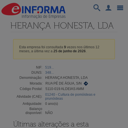
HERANÇA HONESTA, LDA
Esta empresa foi consultada
9
vezes nos últimos 12
meses, a última vez a
25 de junho de 2026
.
NIF:
519...
DUNS:
348...
Denominação:
HERANÇA HONESTA, LDA
Morada:
RUA PÉ DE ÁGUA, S/N
Código Postal:
5110-019 ALDEIAS AMM
01240 - Cultura de pomóideas e
Atividade (CAE):
prunóideas
Antiguidade:
0 ano(s)
Balanço
disponível:
NÃO
Últimas alterações a esta