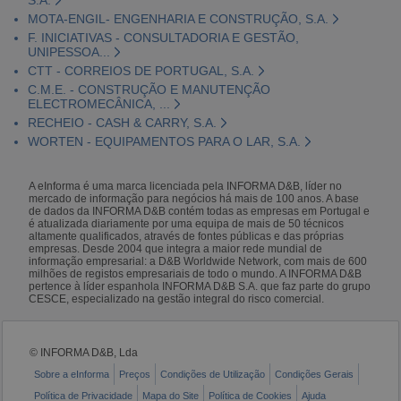
MOTA-ENGIL- ENGENHARIA E CONSTRUÇÃO, S.A.
F. INICIATIVAS - CONSULTADORIA E GESTÃO,
UNIPESSOA...
CTT - CORREIOS DE PORTUGAL, S.A.
C.M.E. - CONSTRUÇÃO E MANUTENÇÃO
ELECTROMECÂNICA, ...
RECHEIO - CASH & CARRY, S.A.
WORTEN - EQUIPAMENTOS PARA O LAR, S.A.
A eInforma é uma marca licenciada pela INFORMA D&B, líder no
mercado de informação para negócios há mais de 100 anos. A base
de dados da INFORMA D&B contém todas as empresas em Portugal e
é atualizada diariamente por uma equipa de mais de 50 técnicos
altamente qualificados, através de fontes públicas e das próprias
empresas. Desde 2004 que integra a maior rede mundial de
informação empresarial: a D&B Worldwide Network, com mais de 600
milhões de registos empresariais de todo o mundo. A INFORMA D&B
pertence à líder espanhola INFORMA D&B S.A. que faz parte do grupo
CESCE, especializado na gestão integral do risco comercial.
© INFORMA D&B, Lda
Sobre a eInforma
Preços
Condições de Utilização
Condições Gerais
Política de Privacidade
Mapa do Site
Política de Cookies
Ajuda