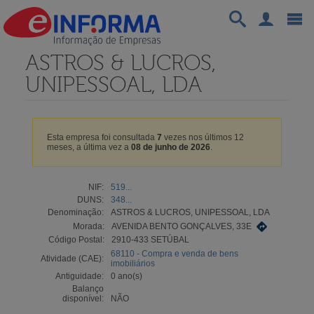
ASTROS & LUCROS,
UNIPESSOAL, LDA
Esta empresa foi consultada
7
vezes nos últimos 12
meses, a última vez a
08 de junho de 2026
.
NIF:
519...
DUNS:
348...
Denominação:
ASTROS & LUCROS, UNIPESSOAL, LDA
Morada:
AVENIDA BENTO GONÇALVES, 33E
Código Postal:
2910-433 SETÚBAL
68110 - Compra e venda de bens
Atividade (CAE):
imobiliários
Antiguidade:
0 ano(s)
Balanço
disponível:
NÃO