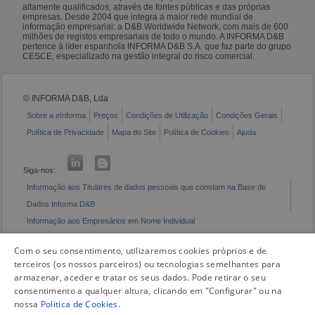
altamente qualificados, através de fontes públicas e das próprias
empresas. Desde 2004 que integra a maior rede mundial de
informação empresarial: a D&B Worldwide Network, com mais de 600
milhões de registos empresariais de todo o mundo. A INFORMA D&B
pertence à líder espanhola INFORMA D&B S.A. que faz parte do grupo
CESCE, especializado na gestão integral do risco comercial.
© INFORMA D&B, Lda
Sobre a eInforma
Preços
Condições de Utilização
Condições Gerais
Política de Privacidade
Mapa do Site
Política de Cookies
Ajuda
Siga-nos:
Informação aos Titulares de dados pessoais que constam na Base de
Dados Informa D&B
Informação aos Empresários em Nome Individual
Livro de Reclamações Eletrónico
Com o seu consentimento, utilizaremos cookies próprios e de
terceiros (os nossos parceiros) ou tecnologias semelhantes para
armazenar, aceder e tratar os seus dados. Pode retirar o seu
consentimento a qualquer altura, clicando em "Configurar" ou na
nossa
Politica de Cookies
.