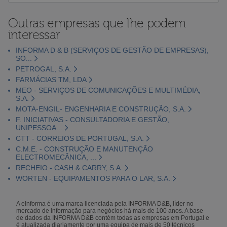
Outras empresas que lhe podem
interessar
INFORMA D & B (SERVIÇOS DE GESTÃO DE EMPRESAS),
SO...
PETROGAL, S.A.
FARMÁCIAS TM, LDA
MEO - SERVIÇOS DE COMUNICAÇÕES E MULTIMÉDIA,
S.A.
MOTA-ENGIL- ENGENHARIA E CONSTRUÇÃO, S.A.
F. INICIATIVAS - CONSULTADORIA E GESTÃO,
UNIPESSOA...
CTT - CORREIOS DE PORTUGAL, S.A.
C.M.E. - CONSTRUÇÃO E MANUTENÇÃO
ELECTROMECÂNICA, ...
RECHEIO - CASH & CARRY, S.A.
WORTEN - EQUIPAMENTOS PARA O LAR, S.A.
A eInforma é uma marca licenciada pela INFORMA D&B, líder no
mercado de informação para negócios há mais de 100 anos. A base
de dados da INFORMA D&B contém todas as empresas em Portugal e
é atualizada diariamente por uma equipa de mais de 50 técnicos