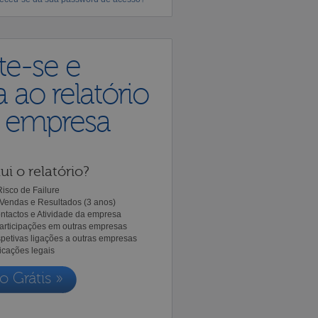
te-se e
 ao relatório
a empresa
ui o relatório?
isco de Failure
Vendas e Resultados (3 anos)
ntactos e Atividade da empresa
Participações em outras empresas
spetivas ligações a outras empresas
icações legais
o Grátis »