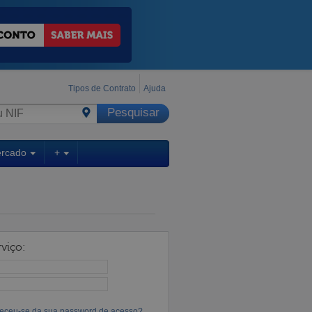
Tipos de Contrato
Ajuda
ercado
+
viço:
eceu-se da sua password de acesso?