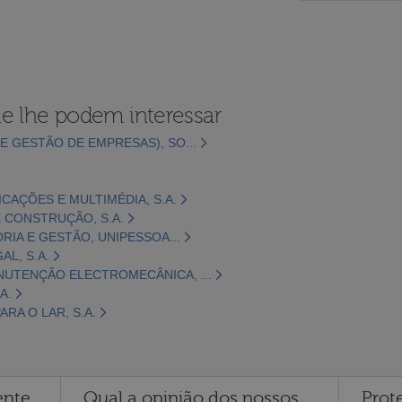
e lhe podem interessar
E GESTÃO DE EMPRESAS), SO...
CAÇÕES E MULTIMÉDIA, S.A.
 CONSTRUÇÃO, S.A.
ORIA E GESTÃO, UNIPESSOA...
L, S.A.
NUTENÇÃO ELECTROMECÂNICA, ...
A.
RA O LAR, S.A.
ente
Qual a opinião dos nossos
Prot