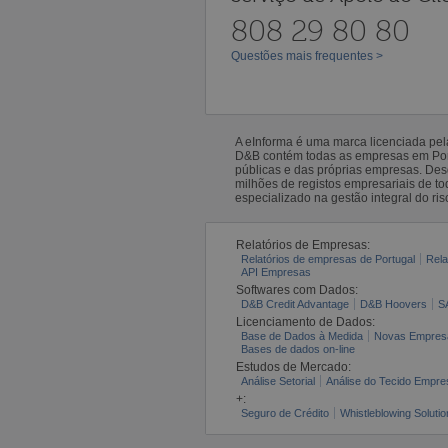
808 29 80 80
Questões mais frequentes >
A eInforma é uma marca licenciada pe
D&B contém todas as empresas em Portu
públicas e das próprias empresas. De
milhões de registos empresariais de 
especializado na gestão integral do ris
Relatórios de Empresas:
Relatórios de empresas de Portugal
Rela
API Empresas
Softwares com Dados:
D&B Credit Advantage
D&B Hoovers
S
Licenciamento de Dados:
Base de Dados à Medida
Novas Empres
Bases de dados on-line
Estudos de Mercado:
Análise Setorial
Análise do Tecido Empres
+:
Seguro de Crédito
Whistleblowing Solutio