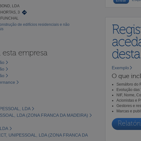
BOND, LDA
 HORTAS, 3
4 FUNCHAL
onstrução de edifícios residenciais e não
Regis
is
aceda
dest
a esta empresa
são
Exemplo
são
O que incl
são
vernance
Semáforo do R
Evolução das 
NIF, Nome, Co
Acionistas e 
Gestores e re
IPESSOAL, LDA
Marcas e publ
ESSOAL, LDA (ZONA FRANCA DA MADEIRA)
Relatóri
 LDA
ECT, UNIPESSOAL, LDA (ZONA FRANCA DA