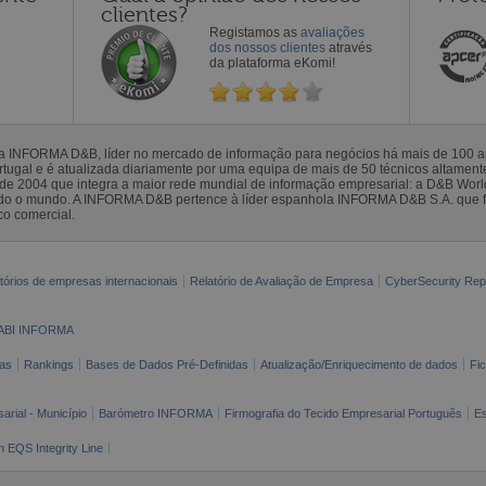
clientes?
Registamos as
avaliações
dos nossos clientes
através
da plataforma eKomi!
la INFORMA D&B, líder no mercado de informação para negócios há mais de 100
gal e é atualizada diariamente por uma equipa de mais de 50 técnicos altamente 
sde 2004 que integra a maior rede mundial de informação empresarial: a D&B Wor
todo o mundo. A INFORMA D&B pertence à líder espanhola INFORMA D&B S.A. que 
co comercial.
tórios de empresas internacionais
Relatório de Avaliação de Empresa
CyberSecurity Rep
ABI INFORMA
as
Rankings
Bases de Dados Pré-Definidas
Atualização/Enriquecimento de dados
Fi
arial - Município
Barómetro INFORMA
Firmografia do Tecido Empresarial Português
Es
n EQS Integrity Line