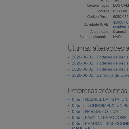
DUNS:
348...
Denominação:
LOGICAL
Morada:
RUA DAS
Código Postal:
9050-02
41000 - C
Atividade (CAE):
residencia
Antiguidade:
0 ano(s)
Balanço disponível:
NÃO
Últimas alterações 
2026-06-01 : Poderes de deci
2026-06-01 : Poderes de deci
2026-06-01 : Poderes de deci
2026-06-01 : Estrutura de Go
Empresas próximas
0 Km | GABRIEL BATISTA, UN
0 Km | TECHNOIMPEX, UNIP
0 Km | NAREDE3.O, LDA
0 Km | EASY INTERACTIONS,
0 Km | PHARMA TRIAL CONN
MADEIRA)