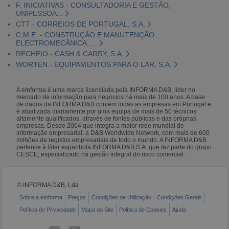
F. INICIATIVAS - CONSULTADORIA E GESTÃO,
UNIPESSOA...
CTT - CORREIOS DE PORTUGAL, S.A.
C.M.E. - CONSTRUÇÃO E MANUTENÇÃO
ELECTROMECÂNICA, ...
RECHEIO - CASH & CARRY, S.A.
WORTEN - EQUIPAMENTOS PARA O LAR, S.A.
A eInforma é uma marca licenciada pela INFORMA D&B, líder no
mercado de informação para negócios há mais de 100 anos. A base
de dados da INFORMA D&B contém todas as empresas em Portugal e
é atualizada diariamente por uma equipa de mais de 50 técnicos
altamente qualificados, através de fontes públicas e das próprias
empresas. Desde 2004 que integra a maior rede mundial de
informação empresarial: a D&B Worldwide Network, com mais de 600
milhões de registos empresariais de todo o mundo. A INFORMA D&B
pertence à líder espanhola INFORMA D&B S.A. que faz parte do grupo
CESCE, especializado na gestão integral do risco comercial.
© INFORMA D&B, Lda
Sobre a eInforma
Preços
Condições de Utilização
Condições Gerais
Política de Privacidade
Mapa do Site
Política de Cookies
Ajuda