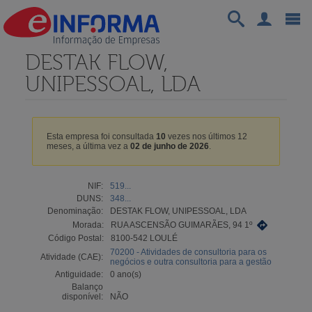
DESTAK FLOW,
UNIPESSOAL, LDA
Esta empresa foi consultada
10
vezes nos últimos 12
meses, a última vez a
02 de junho de 2026
.
NIF:
519...
DUNS:
348...
Denominação:
DESTAK FLOW, UNIPESSOAL, LDA
Morada:
RUA ASCENSÃO GUIMARÃES, 94 1º
Código Postal:
8100-542 LOULÉ
70200 - Atividades de consultoria para os
Atividade (CAE):
negócios e outra consultoria para a gestão
Antiguidade:
0 ano(s)
Balanço
disponível:
NÃO