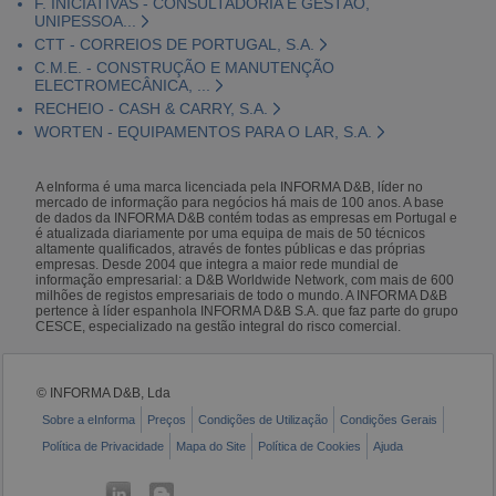
F. INICIATIVAS - CONSULTADORIA E GESTÃO,
UNIPESSOA...
CTT - CORREIOS DE PORTUGAL, S.A.
C.M.E. - CONSTRUÇÃO E MANUTENÇÃO
ELECTROMECÂNICA, ...
RECHEIO - CASH & CARRY, S.A.
WORTEN - EQUIPAMENTOS PARA O LAR, S.A.
A eInforma é uma marca licenciada pela INFORMA D&B, líder no
mercado de informação para negócios há mais de 100 anos. A base
de dados da INFORMA D&B contém todas as empresas em Portugal e
é atualizada diariamente por uma equipa de mais de 50 técnicos
altamente qualificados, através de fontes públicas e das próprias
empresas. Desde 2004 que integra a maior rede mundial de
informação empresarial: a D&B Worldwide Network, com mais de 600
milhões de registos empresariais de todo o mundo. A INFORMA D&B
pertence à líder espanhola INFORMA D&B S.A. que faz parte do grupo
CESCE, especializado na gestão integral do risco comercial.
© INFORMA D&B, Lda
Sobre a eInforma
Preços
Condições de Utilização
Condições Gerais
Política de Privacidade
Mapa do Site
Política de Cookies
Ajuda