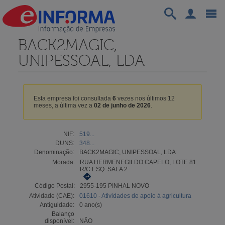
BACK2MAGIC,
UNIPESSOAL, LDA
Esta empresa foi consultada
6
vezes nos últimos 12
meses, a última vez a
02 de junho de 2026
.
NIF:
519...
DUNS:
348...
Denominação:
BACK2MAGIC, UNIPESSOAL, LDA
Morada:
RUA HERMENEGILDO CAPELO, LOTE 81
R/C ESQ. SALA 2
Código Postal:
2955-195 PINHAL NOVO
Atividade (CAE):
01610 - Atividades de apoio à agricultura
Antiguidade:
0 ano(s)
Balanço
disponível:
NÃO