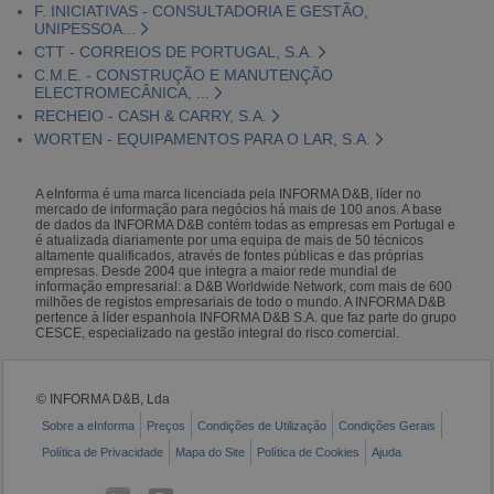
F. INICIATIVAS - CONSULTADORIA E GESTÃO,
UNIPESSOA...
CTT - CORREIOS DE PORTUGAL, S.A.
C.M.E. - CONSTRUÇÃO E MANUTENÇÃO
ELECTROMECÂNICA, ...
RECHEIO - CASH & CARRY, S.A.
WORTEN - EQUIPAMENTOS PARA O LAR, S.A.
A eInforma é uma marca licenciada pela INFORMA D&B, líder no
mercado de informação para negócios há mais de 100 anos. A base
de dados da INFORMA D&B contém todas as empresas em Portugal e
é atualizada diariamente por uma equipa de mais de 50 técnicos
altamente qualificados, através de fontes públicas e das próprias
empresas. Desde 2004 que integra a maior rede mundial de
informação empresarial: a D&B Worldwide Network, com mais de 600
milhões de registos empresariais de todo o mundo. A INFORMA D&B
pertence à líder espanhola INFORMA D&B S.A. que faz parte do grupo
CESCE, especializado na gestão integral do risco comercial.
© INFORMA D&B, Lda
Sobre a eInforma
Preços
Condições de Utilização
Condições Gerais
Política de Privacidade
Mapa do Site
Política de Cookies
Ajuda