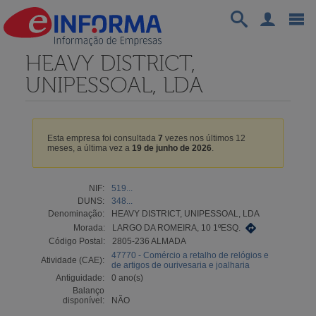
HEAVY DISTRICT,
UNIPESSOAL, LDA
Esta empresa foi consultada
7
vezes nos últimos 12
meses, a última vez a
19 de junho de 2026
.
NIF:
519...
DUNS:
348...
Denominação:
HEAVY DISTRICT, UNIPESSOAL, LDA
Morada:
LARGO DA ROMEIRA, 10 1ºESQ.
Código Postal:
2805-236 ALMADA
47770 - Comércio a retalho de relógios e
Atividade (CAE):
de artigos de ourivesaria e joalharia
Antiguidade:
0 ano(s)
Balanço
disponível:
NÃO