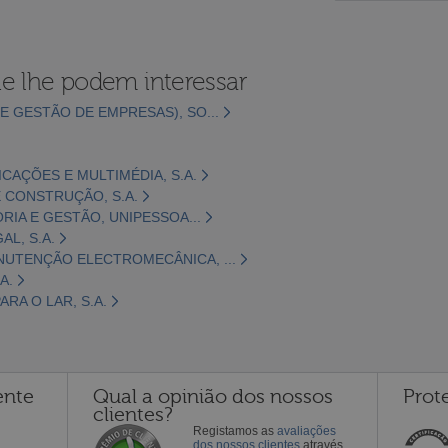
e lhe podem interessar
E GESTÃO DE EMPRESAS), SO...
CAÇÕES E MULTIMÉDIA, S.A.
 CONSTRUÇÃO, S.A.
ORIA E GESTÃO, UNIPESSOA...
L, S.A.
NUTENÇÃO ELECTROMECÂNICA, ...
A.
RA O LAR, S.A.
ente
Qual a opinião dos nossos
Prot
clientes?
Registamos as
avaliações
dos nossos clientes
através