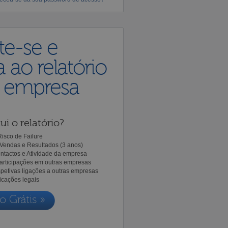
te-se e
 ao relatório
a empresa
ui o relatório?
isco de Failure
Vendas e Resultados (3 anos)
ntactos e Atividade da empresa
Participações em outras empresas
spetivas ligações a outras empresas
icações legais
o Grátis »