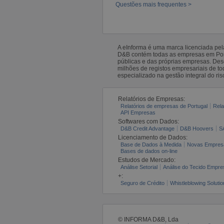
Questões mais frequentes >
A eInforma é uma marca licenciada pe
D&B contém todas as empresas em Portu
públicas e das próprias empresas. De
milhões de registos empresariais de 
especializado na gestão integral do ris
Relatórios de Empresas:
Relatórios de empresas de Portugal
Rela
API Empresas
Softwares com Dados:
D&B Credit Advantage
D&B Hoovers
S
Licenciamento de Dados:
Base de Dados à Medida
Novas Empres
Bases de dados on-line
Estudos de Mercado:
Análise Setorial
Análise do Tecido Empres
+:
Seguro de Crédito
Whistleblowing Solutio
© INFORMA D&B, Lda