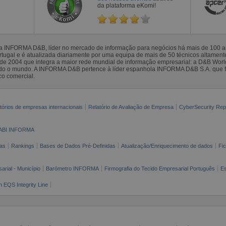
da plataforma eKomi!
la INFORMA D&B, líder no mercado de informação para negócios há mais de 100
gal e é atualizada diariamente por uma equipa de mais de 50 técnicos altamente 
sde 2004 que integra a maior rede mundial de informação empresarial: a D&B Wor
todo o mundo. A INFORMA D&B pertence à líder espanhola INFORMA D&B S.A. que 
co comercial.
tórios de empresas internacionais
Relatório de Avaliação de Empresa
CyberSecurity Rep
ABI INFORMA
as
Rankings
Bases de Dados Pré-Definidas
Atualização/Enriquecimento de dados
Fi
arial - Município
Barómetro INFORMA
Firmografia do Tecido Empresarial Português
Es
n EQS Integrity Line