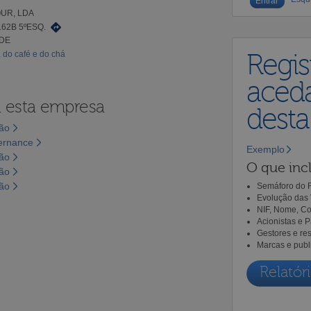
UR, LDA
162B 5ºESQ.
EDE
a do café e do chá
Regis
aceda
a esta empresa
dest
são
vernance
Exemplo
são
O que incl
são
são
Semáforo do R
Evolução das 
NIF, Nome, Co
Acionistas e 
Gestores e re
Marcas e publ
Relatóri