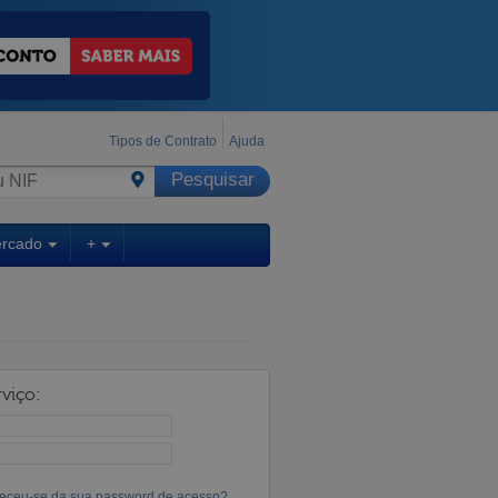
Tipos de Contrato
Ajuda
ercado
+
viço:
eceu-se da sua password de acesso?