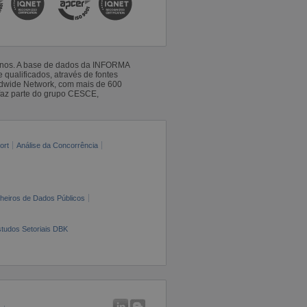
 anos. A base de dados da INFORMA
qualificados, através de fontes
ldwide Network, com mais de 600
faz parte do grupo CESCE,
ort
Análise da Concorrência
cheiros de Dados Públicos
tudos Setoriais DBK