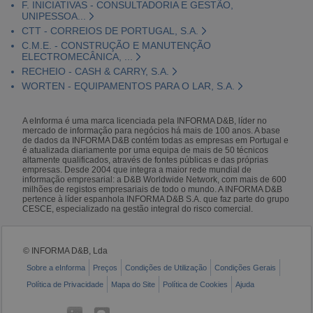
F. INICIATIVAS - CONSULTADORIA E GESTÃO,
UNIPESSOA...
CTT - CORREIOS DE PORTUGAL, S.A.
C.M.E. - CONSTRUÇÃO E MANUTENÇÃO
ELECTROMECÂNICA, ...
RECHEIO - CASH & CARRY, S.A.
WORTEN - EQUIPAMENTOS PARA O LAR, S.A.
A eInforma é uma marca licenciada pela INFORMA D&B, líder no
mercado de informação para negócios há mais de 100 anos. A base
de dados da INFORMA D&B contém todas as empresas em Portugal e
é atualizada diariamente por uma equipa de mais de 50 técnicos
altamente qualificados, através de fontes públicas e das próprias
empresas. Desde 2004 que integra a maior rede mundial de
informação empresarial: a D&B Worldwide Network, com mais de 600
milhões de registos empresariais de todo o mundo. A INFORMA D&B
pertence à líder espanhola INFORMA D&B S.A. que faz parte do grupo
CESCE, especializado na gestão integral do risco comercial.
© INFORMA D&B, Lda
Sobre a eInforma
Preços
Condições de Utilização
Condições Gerais
Política de Privacidade
Mapa do Site
Política de Cookies
Ajuda