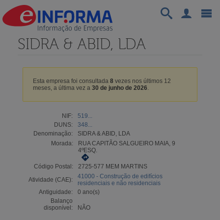
SIDRA & ABID, LDA
Esta empresa foi consultada
8
vezes nos últimos 12
meses, a última vez a
30 de junho de 2026
.
NIF:
519...
DUNS:
348...
Denominação:
SIDRA & ABID, LDA
Morada:
RUA CAPITÃO SALGUEIRO MAIA, 9
4ºESQ.
Código Postal:
2725-577 MEM MARTINS
41000 - Construção de edifícios
Atividade (CAE):
residenciais e não residenciais
Antiguidade:
0 ano(s)
Balanço
disponível:
NÃO