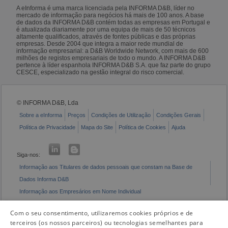
A eInforma é uma marca licenciada pela INFORMA D&B, líder no
mercado de informação para negócios há mais de 100 anos. A base
de dados da INFORMA D&B contém todas as empresas em Portugal e
é atualizada diariamente por uma equipa de mais de 50 técnicos
altamente qualificados, através de fontes públicas e das próprias
empresas. Desde 2004 que integra a maior rede mundial de
informação empresarial: a D&B Worldwide Network, com mais de 600
milhões de registos empresariais de todo o mundo. A INFORMA D&B
pertence à líder espanhola INFORMA D&B S.A. que faz parte do grupo
CESCE, especializado na gestão integral do risco comercial.
© INFORMA D&B, Lda
Sobre a eInforma
Preços
Condições de Utilização
Condições Gerais
Política de Privacidade
Mapa do Site
Política de Cookies
Ajuda
Siga-nos:
Informação aos Titulares de dados pessoais que constam na Base de
Dados Informa D&B
Informação aos Empresários em Nome Individual
Livro de Reclamações Eletrónico
Com o seu consentimento, utilizaremos cookies próprios e de
terceiros (os nossos parceiros) ou tecnologias semelhantes para