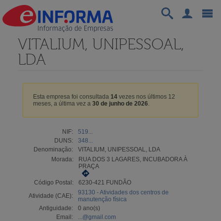
VITALIUM, UNIPESSOAL,
LDA
Esta empresa foi consultada
14
vezes nos últimos 12
meses, a última vez a
30 de junho de 2026
.
NIF:
519...
DUNS:
348...
Denominação:
VITALIUM, UNIPESSOAL, LDA
Morada:
RUA DOS 3 LAGARES, INCUBADORA À
PRAÇA
Código Postal:
6230-421 FUNDÃO
93130 - Atividades dos centros de
Atividade (CAE):
manutenção física
Antiguidade:
0 ano(s)
Email:
...@gmail.com