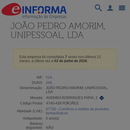
JOÃO PEDRO AMORIM,
UNIPESSOAL, LDA
Esta empresa foi consultada
7
vezes nos últimos 12
meses, a última vez a
02 de junho de 2026
.
NIF:
519...
DUNS:
348...
Denominação:
JOÃO PEDRO AMORIM, UNIPESSOAL,
LDA
Morada:
AVENIDA RODRIGUES FARIA, 2
Código Postal:
4740-438 FORJÃES
47730 - Comércio a retalho de produtos
Atividade (CAE):
farmacêuticos
Antiguidade:
0 ano(s)
Balanço
disponível:
NÃO