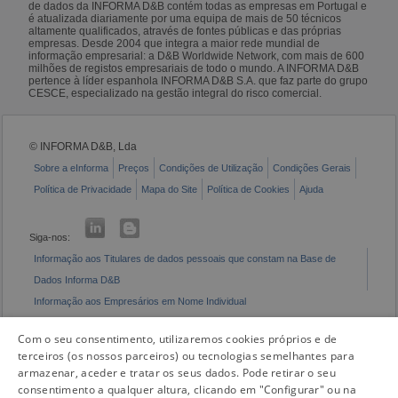
de dados da INFORMA D&B contém todas as empresas em Portugal e
é atualizada diariamente por uma equipa de mais de 50 técnicos
altamente qualificados, através de fontes públicas e das próprias
empresas. Desde 2004 que integra a maior rede mundial de
informação empresarial: a D&B Worldwide Network, com mais de 600
milhões de registos empresariais de todo o mundo. A INFORMA D&B
pertence à líder espanhola INFORMA D&B S.A. que faz parte do grupo
CESCE, especializado na gestão integral do risco comercial.
© INFORMA D&B, Lda
Sobre a eInforma
Preços
Condições de Utilização
Condições Gerais
Política de Privacidade
Mapa do Site
Política de Cookies
Ajuda
Siga-nos:
Informação aos Titulares de dados pessoais que constam na Base de
Dados Informa D&B
Informação aos Empresários em Nome Individual
Livro de Reclamações Eletrónico
Com o seu consentimento, utilizaremos cookies próprios e de
terceiros (os nossos parceiros) ou tecnologias semelhantes para
armazenar, aceder e tratar os seus dados. Pode retirar o seu
consentimento a qualquer altura, clicando em "Configurar" ou na