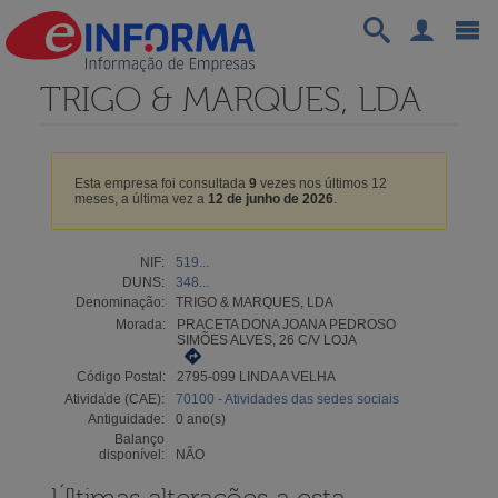
TRIGO & MARQUES, LDA
Esta empresa foi consultada
9
vezes nos últimos 12
meses, a última vez a
12 de junho de 2026
.
NIF:
519...
DUNS:
348...
Denominação:
TRIGO & MARQUES, LDA
Morada:
PRACETA DONA JOANA PEDROSO
SIMÕES ALVES, 26 C/V LOJA
Código Postal:
2795-099 LINDA A VELHA
Atividade (CAE):
70100 - Atividades das sedes sociais
Antiguidade:
0 ano(s)
Balanço
disponível:
NÃO