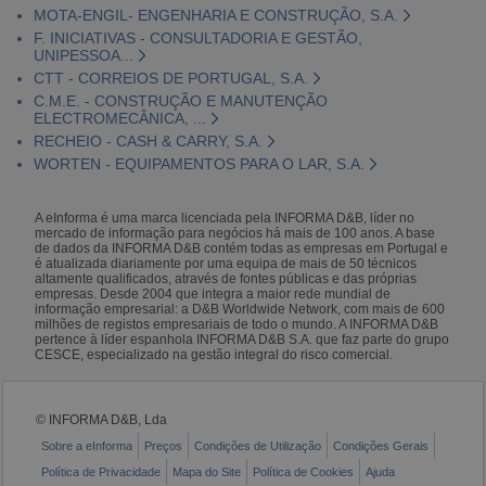
MOTA-ENGIL- ENGENHARIA E CONSTRUÇÃO, S.A.
F. INICIATIVAS - CONSULTADORIA E GESTÃO,
UNIPESSOA...
CTT - CORREIOS DE PORTUGAL, S.A.
C.M.E. - CONSTRUÇÃO E MANUTENÇÃO
ELECTROMECÂNICA, ...
RECHEIO - CASH & CARRY, S.A.
WORTEN - EQUIPAMENTOS PARA O LAR, S.A.
A eInforma é uma marca licenciada pela INFORMA D&B, líder no
mercado de informação para negócios há mais de 100 anos. A base
de dados da INFORMA D&B contém todas as empresas em Portugal e
é atualizada diariamente por uma equipa de mais de 50 técnicos
altamente qualificados, através de fontes públicas e das próprias
empresas. Desde 2004 que integra a maior rede mundial de
informação empresarial: a D&B Worldwide Network, com mais de 600
milhões de registos empresariais de todo o mundo. A INFORMA D&B
pertence à líder espanhola INFORMA D&B S.A. que faz parte do grupo
CESCE, especializado na gestão integral do risco comercial.
© INFORMA D&B, Lda
Sobre a eInforma
Preços
Condições de Utilização
Condições Gerais
Política de Privacidade
Mapa do Site
Política de Cookies
Ajuda