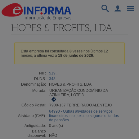
HOPES & PROFITS, LDA
Esta empresa foi consultada
8
vezes nos últimos 12
meses, a última vez a
18 de junho de 2026
.
NIF:
519...
DUNS:
348...
Denominação:
HOPES & PROFITS, LDA
Morada:
URBANIZAÇÃO CONDOMÍNIO DA
AZINHEIRA, LOTE 3
Código Postal:
7900-137 FERREIRA DO ALENTEJO
64990 - Outras atividades de serviços
Atividade (CAE):
financeiros, n.e., exceto seguros e fundos
de pensões
Antiguidade:
0 ano(s)
Balanço
disponível:
NÃO