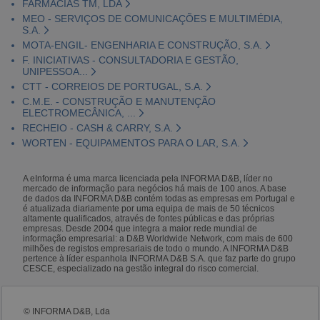
FARMÁCIAS TM, LDA
MEO - SERVIÇOS DE COMUNICAÇÕES E MULTIMÉDIA,
S.A.
MOTA-ENGIL- ENGENHARIA E CONSTRUÇÃO, S.A.
F. INICIATIVAS - CONSULTADORIA E GESTÃO,
UNIPESSOA...
CTT - CORREIOS DE PORTUGAL, S.A.
C.M.E. - CONSTRUÇÃO E MANUTENÇÃO
ELECTROMECÂNICA, ...
RECHEIO - CASH & CARRY, S.A.
WORTEN - EQUIPAMENTOS PARA O LAR, S.A.
A eInforma é uma marca licenciada pela INFORMA D&B, líder no
mercado de informação para negócios há mais de 100 anos. A base
de dados da INFORMA D&B contém todas as empresas em Portugal e
é atualizada diariamente por uma equipa de mais de 50 técnicos
altamente qualificados, através de fontes públicas e das próprias
empresas. Desde 2004 que integra a maior rede mundial de
informação empresarial: a D&B Worldwide Network, com mais de 600
milhões de registos empresariais de todo o mundo. A INFORMA D&B
pertence à líder espanhola INFORMA D&B S.A. que faz parte do grupo
CESCE, especializado na gestão integral do risco comercial.
© INFORMA D&B, Lda