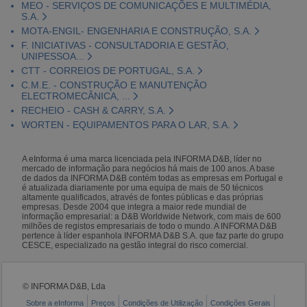
MEO - SERVIÇOS DE COMUNICAÇÕES E MULTIMÉDIA,
S.A.
MOTA-ENGIL- ENGENHARIA E CONSTRUÇÃO, S.A.
F. INICIATIVAS - CONSULTADORIA E GESTÃO,
UNIPESSOA...
CTT - CORREIOS DE PORTUGAL, S.A.
C.M.E. - CONSTRUÇÃO E MANUTENÇÃO
ELECTROMECÂNICA, ...
RECHEIO - CASH & CARRY, S.A.
WORTEN - EQUIPAMENTOS PARA O LAR, S.A.
A eInforma é uma marca licenciada pela INFORMA D&B, líder no
mercado de informação para negócios há mais de 100 anos. A base
de dados da INFORMA D&B contém todas as empresas em Portugal e
é atualizada diariamente por uma equipa de mais de 50 técnicos
altamente qualificados, através de fontes públicas e das próprias
empresas. Desde 2004 que integra a maior rede mundial de
informação empresarial: a D&B Worldwide Network, com mais de 600
milhões de registos empresariais de todo o mundo. A INFORMA D&B
pertence à líder espanhola INFORMA D&B S.A. que faz parte do grupo
CESCE, especializado na gestão integral do risco comercial.
© INFORMA D&B, Lda
Sobre a eInforma
Preços
Condições de Utilização
Condições Gerais