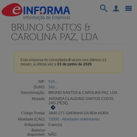
BRUNO SANTOS &
CAROLINA PAZ, LDA
Esta empresa foi consultada
6
vezes nos últimos 12
meses, a última vez a
03 de junho de 2026
.
NIF:
519...
DUNS:
348...
Denominação:
BRUNO SANTOS & CAROLINA PAZ, LDA
Morada:
AVENIDA CLAUDINO SANTOS COSTA,
24G 2ºESQ.
Código Postal:
3840-271 GAFANHA DA BOA HORA
Atividade (CAE):
75000 - Atividades veterinárias
Antiguidade:
0 ano(s)
Balanço
disponível:
NÃO