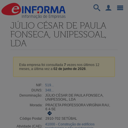
JÚLIO CÉSAR DE PAULA
FONSECA, UNIPESSOAL,
LDA
Esta empresa foi consultada
7
vezes nos últimos 12
meses, a última vez a
02 de junho de 2026
.
NIF:
519...
DUNS:
348...
Denominação:
JÚLIO CÉSAR DE PAULA FONSECA,
UNIPESSOAL, LDA
Morada:
PRACETA PROFESSORA VIRGÍNIA RAU,
6 4-5E
Código Postal:
2910-702 SETÚBAL
41000 - Construção de edifícios
Atividade (CAE):