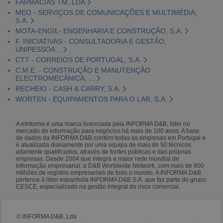
FARMÁCIAS TM, LDA
MEO - SERVIÇOS DE COMUNICAÇÕES E MULTIMÉDIA,
S.A.
MOTA-ENGIL- ENGENHARIA E CONSTRUÇÃO, S.A.
F. INICIATIVAS - CONSULTADORIA E GESTÃO,
UNIPESSOA...
CTT - CORREIOS DE PORTUGAL, S.A.
C.M.E. - CONSTRUÇÃO E MANUTENÇÃO
ELECTROMECÂNICA, ...
RECHEIO - CASH & CARRY, S.A.
WORTEN - EQUIPAMENTOS PARA O LAR, S.A.
A eInforma é uma marca licenciada pela INFORMA D&B, líder no
mercado de informação para negócios há mais de 100 anos. A base
de dados da INFORMA D&B contém todas as empresas em Portugal e
é atualizada diariamente por uma equipa de mais de 50 técnicos
altamente qualificados, através de fontes públicas e das próprias
empresas. Desde 2004 que integra a maior rede mundial de
informação empresarial: a D&B Worldwide Network, com mais de 600
milhões de registos empresariais de todo o mundo. A INFORMA D&B
pertence à líder espanhola INFORMA D&B S.A. que faz parte do grupo
CESCE, especializado na gestão integral do risco comercial.
© INFORMA D&B, Lda