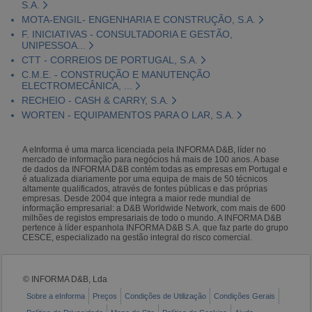
S.A.
MOTA-ENGIL- ENGENHARIA E CONSTRUÇÃO, S.A.
F. INICIATIVAS - CONSULTADORIA E GESTÃO,
UNIPESSOA...
CTT - CORREIOS DE PORTUGAL, S.A.
C.M.E. - CONSTRUÇÃO E MANUTENÇÃO
ELECTROMECÂNICA, ...
RECHEIO - CASH & CARRY, S.A.
WORTEN - EQUIPAMENTOS PARA O LAR, S.A.
A eInforma é uma marca licenciada pela INFORMA D&B, líder no
mercado de informação para negócios há mais de 100 anos. A base
de dados da INFORMA D&B contém todas as empresas em Portugal e
é atualizada diariamente por uma equipa de mais de 50 técnicos
altamente qualificados, através de fontes públicas e das próprias
empresas. Desde 2004 que integra a maior rede mundial de
informação empresarial: a D&B Worldwide Network, com mais de 600
milhões de registos empresariais de todo o mundo. A INFORMA D&B
pertence à líder espanhola INFORMA D&B S.A. que faz parte do grupo
CESCE, especializado na gestão integral do risco comercial.
© INFORMA D&B, Lda
Sobre a eInforma
Preços
Condições de Utilização
Condições Gerais