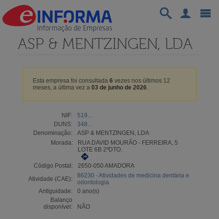
ASP & MENTZINGEN, LDA
Esta empresa foi consultada
6
vezes nos últimos 12
meses, a última vez a
03 de junho de 2026
.
NIF:
519...
DUNS:
348...
Denominação:
ASP & MENTZINGEN, LDA
Morada:
RUA DAVID MOURÃO - FERREIRA, 5
LOTE 6B 2ºDTO.
Código Postal:
2650-050 AMADORA
86230 - Atividades de medicina dentária e
Atividade (CAE):
odontologia
Antiguidade:
0 ano(s)
Balanço
disponível:
NÃO