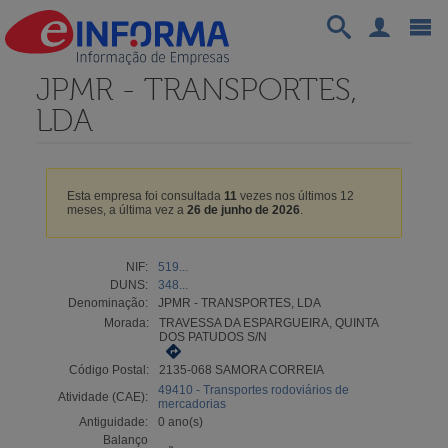
JPMR - TRANSPORTES,
LDA
Esta empresa foi consultada
11
vezes nos últimos 12
meses, a última vez a
26 de junho de 2026
.
NIF:
519...
DUNS:
348...
Denominação:
JPMR - TRANSPORTES, LDA
Morada:
TRAVESSA DA ESPARGUEIRA, QUINTA
DOS PATUDOS S/N
Código Postal:
2135-068 SAMORA CORREIA
49410 - Transportes rodoviários de
Atividade (CAE):
mercadorias
Antiguidade:
0 ano(s)
Balanço