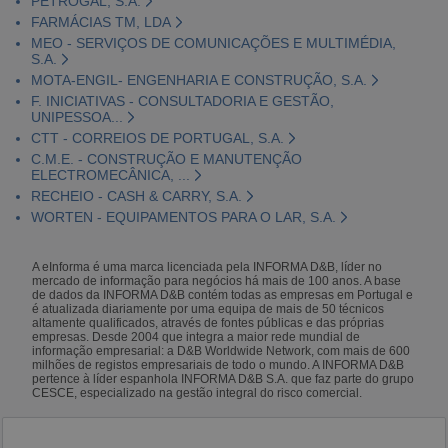
PETROGAL, S.A.
FARMÁCIAS TM, LDA
MEO - SERVIÇOS DE COMUNICAÇÕES E MULTIMÉDIA,
S.A.
MOTA-ENGIL- ENGENHARIA E CONSTRUÇÃO, S.A.
F. INICIATIVAS - CONSULTADORIA E GESTÃO,
UNIPESSOA...
CTT - CORREIOS DE PORTUGAL, S.A.
C.M.E. - CONSTRUÇÃO E MANUTENÇÃO
ELECTROMECÂNICA, ...
RECHEIO - CASH & CARRY, S.A.
WORTEN - EQUIPAMENTOS PARA O LAR, S.A.
A eInforma é uma marca licenciada pela INFORMA D&B, líder no
mercado de informação para negócios há mais de 100 anos. A base
de dados da INFORMA D&B contém todas as empresas em Portugal e
é atualizada diariamente por uma equipa de mais de 50 técnicos
altamente qualificados, através de fontes públicas e das próprias
empresas. Desde 2004 que integra a maior rede mundial de
informação empresarial: a D&B Worldwide Network, com mais de 600
milhões de registos empresariais de todo o mundo. A INFORMA D&B
pertence à líder espanhola INFORMA D&B S.A. que faz parte do grupo
CESCE, especializado na gestão integral do risco comercial.