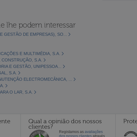
e lhe podem interessar
E GESTÃO DE EMPRESAS), SO...
CAÇÕES E MULTIMÉDIA, S.A.
 CONSTRUÇÃO, S.A.
ORIA E GESTÃO, UNIPESSOA...
L, S.A.
NUTENÇÃO ELECTROMECÂNICA, ...
A.
RA O LAR, S.A.
ente
Qual a opinião dos nossos
Prot
clientes?
Registamos as
avaliações
dos nossos clientes
através