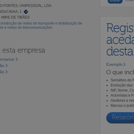
 FONTES, UNIPESSOAL, LDA
BOUCINHA, 1
5 MIRE DE TIBÃES
onstrução de redes de transporte e distribuição de
Regis
ade e redes de telecomunicações
aceda
dest
a esta empresa
vernance
Exemplo
são
O que incl
são
Semáforo do R
Evolução das 
NIF, Nome, Co
Acionistas e 
Gestores e re
Marcas e publ
Relatóri