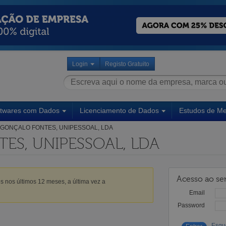
Login
Registo Gratuito
ftwares com Dados
Licenciamento de Dados
Estudos de M
GONÇALO FONTES, UNIPESSOAL, LDA
ES, UNIPESSOAL, LDA
Acesso ao ser
s nos últimos 12 meses, a última vez a
Email
Password
Esqu