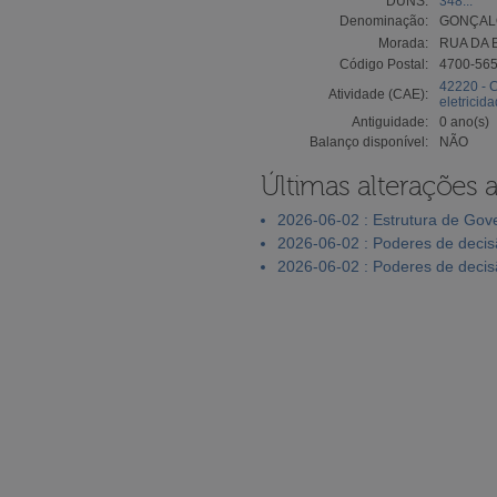
DUNS:
348...
Denominação:
GONÇALO
Morada:
RUA DA 
Código Postal:
4700-56
42220 - C
Atividade (CAE):
eletricid
Antiguidade:
0 ano(s)
Balanço disponível:
NÃO
Últimas alterações 
2026-06-02 : Estrutura de Go
2026-06-02 : Poderes de deci
2026-06-02 : Poderes de deci