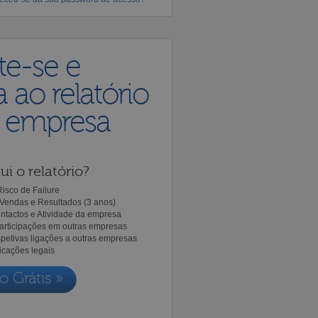
te-se e
 ao relatório
a empresa
ui o relatório?
isco de Failure
Vendas e Resultados (3 anos)
ntactos e Atividade da empresa
Participações em outras empresas
spetivas ligações a outras empresas
icações legais
o Grátis »