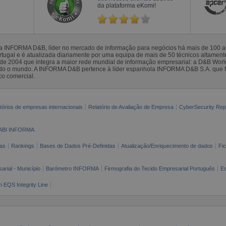
da plataforma eKomi!
la INFORMA D&B, líder no mercado de informação para negócios há mais de 100
gal e é atualizada diariamente por uma equipa de mais de 50 técnicos altamente 
sde 2004 que integra a maior rede mundial de informação empresarial: a D&B Wor
todo o mundo. A INFORMA D&B pertence à líder espanhola INFORMA D&B S.A. que 
co comercial.
tórios de empresas internacionais
Relatório de Avaliação de Empresa
CyberSecurity Rep
ABI INFORMA
as
Rankings
Bases de Dados Pré-Definidas
Atualização/Enriquecimento de dados
Fi
arial - Município
Barómetro INFORMA
Firmografia do Tecido Empresarial Português
Es
n EQS Integrity Line