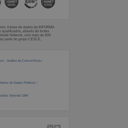
 anos. A base de dados da INFORMA
qualificados, através de fontes
ldwide Network, com mais de 600
faz parte do grupo CESCE,
ort
Análise da Concorrência
cheiros de Dados Públicos
tudos Setoriais DBK