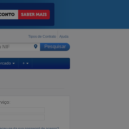
Tipos de Contrato
Ajuda
ercado
+
viço:
eceu-se da sua password de acesso?