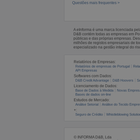
Questões mais frequentes >
A eInforma é uma marca licenciada pe
D&B contém todas as empresas em Portu
públicas e das próprias empresas. De
milhões de registos empresariais de 
especializado na gestão integral do ris
Relatórios de Empresas:
Relatórios de empresas de Portugal
Rela
API Empresas
Softwares com Dados:
D&B Credit Advantage
D&B Hoovers
S
Licenciamento de Dados:
Base de Dados à Medida
Novas Empres
Bases de dados on-line
Estudos de Mercado:
Análise Setorial
Análise do Tecido Empres
+:
Seguro de Crédito
Whistleblowing Solutio
© INFORMA D&B, Lda