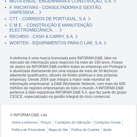
MOTA-ENGIL- ENGENHARIA E CONSTRUÇÃO, S.A.
F. INICIATIVAS - CONSULTADORIA E GESTÃO,
UNIPESSOA...
CTT - CORREIOS DE PORTUGAL, S.A.
C.M.E. - CONSTRUÇÃO E MANUTENÇÃO
ELECTROMECÂNICA, ...
RECHEIO - CASH & CARRY, S.A.
WORTEN - EQUIPAMENTOS PARA O LAR, S.A.
A eInforma é uma marca licenciada pela INFORMA D&B, líder no
mercado de informação para negócios há mais de 100 anos. A base
de dados da INFORMA D&B contém todas as empresas em Portugal e
é atualizada diariamente por uma equipa de mais de 50 técnicos
altamente qualificados, através de fontes públicas e das próprias
empresas. Desde 2004 que integra a maior rede mundial de
informação empresarial: a D&B Worldwide Network, com mais de 600
milhões de registos empresariais de todo o mundo. A INFORMA D&B
pertence à líder espanhola INFORMA D&B S.A. que faz parte do grupo
CESCE, especializado na gestão integral do risco comercial.
© INFORMA D&B, Lda
Sobre a eInforma
Preços
Condições de Utilização
Condições Gerais
Política de Privacidade
Mapa do Site
Política de Cookies
Ajuda