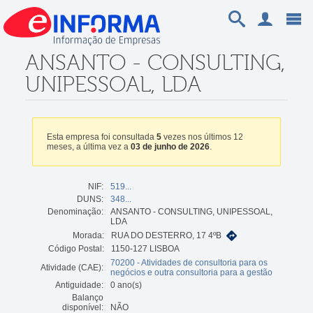
ANSANTO - CONSULTING,
UNIPESSOAL, LDA
Esta empresa foi consultada
5
vezes nos últimos 12
meses, a última vez a
03 de junho de 2026
.
NIF:
519...
DUNS:
348...
Denominação:
ANSANTO - CONSULTING, UNIPESSOAL,
LDA
Morada:
RUA DO DESTERRO, 17 4ºB
Código Postal:
1150-127 LISBOA
70200 - Atividades de consultoria para os
Atividade (CAE):
negócios e outra consultoria para a gestão
Antiguidade:
0 ano(s)
Balanço
disponível:
NÃO