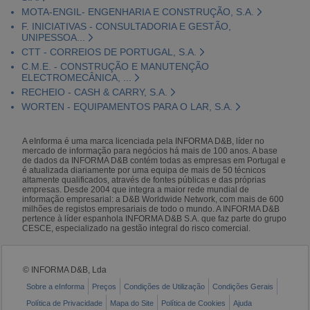
MOTA-ENGIL- ENGENHARIA E CONSTRUÇÃO, S.A.
F. INICIATIVAS - CONSULTADORIA E GESTÃO,
UNIPESSOA...
CTT - CORREIOS DE PORTUGAL, S.A.
C.M.E. - CONSTRUÇÃO E MANUTENÇÃO
ELECTROMECÂNICA, ...
RECHEIO - CASH & CARRY, S.A.
WORTEN - EQUIPAMENTOS PARA O LAR, S.A.
A eInforma é uma marca licenciada pela INFORMA D&B, líder no
mercado de informação para negócios há mais de 100 anos. A base
de dados da INFORMA D&B contém todas as empresas em Portugal e
é atualizada diariamente por uma equipa de mais de 50 técnicos
altamente qualificados, através de fontes públicas e das próprias
empresas. Desde 2004 que integra a maior rede mundial de
informação empresarial: a D&B Worldwide Network, com mais de 600
milhões de registos empresariais de todo o mundo. A INFORMA D&B
pertence à líder espanhola INFORMA D&B S.A. que faz parte do grupo
CESCE, especializado na gestão integral do risco comercial.
© INFORMA D&B, Lda
Sobre a eInforma
Preços
Condições de Utilização
Condições Gerais
Política de Privacidade
Mapa do Site
Política de Cookies
Ajuda