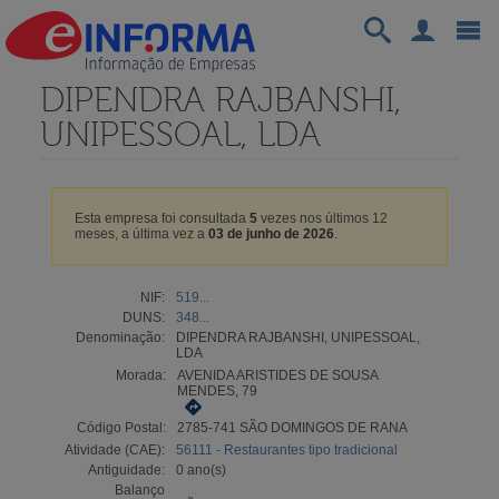
DIPENDRA RAJBANSHI,
UNIPESSOAL, LDA
Esta empresa foi consultada
5
vezes nos últimos 12
meses, a última vez a
03 de junho de 2026
.
NIF:
519...
DUNS:
348...
Denominação:
DIPENDRA RAJBANSHI, UNIPESSOAL,
LDA
Morada:
AVENIDA ARISTIDES DE SOUSA
MENDES, 79
Código Postal:
2785-741 SÃO DOMINGOS DE RANA
Atividade (CAE):
56111 - Restaurantes tipo tradicional
Antiguidade:
0 ano(s)
Balanço