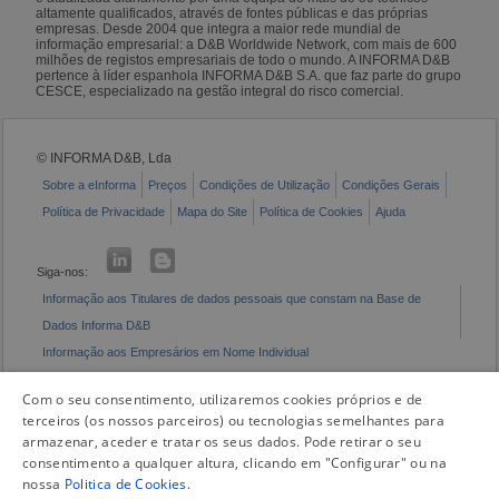
altamente qualificados, através de fontes públicas e das próprias
empresas. Desde 2004 que integra a maior rede mundial de
informação empresarial: a D&B Worldwide Network, com mais de 600
milhões de registos empresariais de todo o mundo. A INFORMA D&B
pertence à líder espanhola INFORMA D&B S.A. que faz parte do grupo
CESCE, especializado na gestão integral do risco comercial.
© INFORMA D&B, Lda
Sobre a eInforma
Preços
Condições de Utilização
Condições Gerais
Política de Privacidade
Mapa do Site
Política de Cookies
Ajuda
Siga-nos:
Informação aos Titulares de dados pessoais que constam na Base de
Dados Informa D&B
Informação aos Empresários em Nome Individual
Livro de Reclamações Eletrónico
Com o seu consentimento, utilizaremos cookies próprios e de
terceiros (os nossos parceiros) ou tecnologias semelhantes para
armazenar, aceder e tratar os seus dados. Pode retirar o seu
consentimento a qualquer altura, clicando em "Configurar" ou na
nossa
Politica de Cookies
.