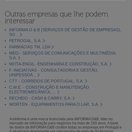
Outras empresas que lhe podem
interessar
INFORMA D & B (SERVIÇOS DE GESTÃO DE EMPRESAS),
SO...
PETROGAL, S.A.
FARMÁCIAS TM, LDA
MEO - SERVIÇOS DE COMUNICAÇÕES E MULTIMÉDIA,
S.A.
MOTA-ENGIL- ENGENHARIA E CONSTRUÇÃO, S.A.
F. INICIATIVAS - CONSULTADORIA E GESTÃO,
UNIPESSOA...
CTT - CORREIOS DE PORTUGAL, S.A.
C.M.E. - CONSTRUÇÃO E MANUTENÇÃO
ELECTROMECÂNICA, ...
RECHEIO - CASH & CARRY, S.A.
WORTEN - EQUIPAMENTOS PARA O LAR, S.A.
A eInforma é uma marca licenciada pela INFORMA D&B, líder no
mercado de informação para negócios há mais de 100 anos. A base
de dados da INFORMA D&B contém todas as empresas em Portugal e
é atualizada diariamente por uma equipa de mais de 50 técnicos