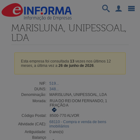
MARISLUNA, UNIPESSOAL,
LDA
Esta empresa foi consultada
13
vezes nos últimos 12
meses, a última vez a
26 de junho de 2026
.
NIF:
519...
DUNS:
348...
Denominação:
MARISLUNA, UNIPESSOAL, LDA
Morada:
RUA DO REI DOM FERNANDO, 1
FRAÇÃO A
Código Postal:
8500-770 ALVOR
68110 - Compra e venda de bens
Atividade (CAE):
imobiliários
Antiguidade:
0 ano(s)
Balanço