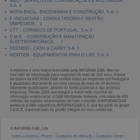
MEO - SERVIÇOS DE COMUNICAÇÕES E MULTIMÉDIA,
S.A.
MOTA-ENGIL- ENGENHARIA E CONSTRUÇÃO, S.A.
F. INICIATIVAS - CONSULTADORIA E GESTÃO,
UNIPESSOA...
CTT - CORREIOS DE PORTUGAL, S.A.
C.M.E. - CONSTRUÇÃO E MANUTENÇÃO
ELECTROMECÂNICA, ...
RECHEIO - CASH & CARRY, S.A.
WORTEN - EQUIPAMENTOS PARA O LAR, S.A.
A eInforma é uma marca licenciada pela INFORMA D&B, líder no
mercado de informação para negócios há mais de 100 anos. A base
de dados da INFORMA D&B contém todas as empresas em Portugal e
é atualizada diariamente por uma equipa de mais de 50 técnicos
altamente qualificados, através de fontes públicas e das próprias
empresas. Desde 2004 que integra a maior rede mundial de
informação empresarial: a D&B Worldwide Network, com mais de 600
milhões de registos empresariais de todo o mundo. A INFORMA D&B
pertence à líder espanhola INFORMA D&B S.A. que faz parte do grupo
CESCE, especializado na gestão integral do risco comercial.
© INFORMA D&B, Lda
Sobre a eInforma
Preços
Condições de Utilização
Condições Gerais