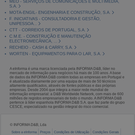
MEO - SERVIÇOS DE COMUNICAÇÕES E MULTIMÉDIA,
S.A.
MOTA-ENGIL- ENGENHARIA E CONSTRUÇÃO, S.A.
F. INICIATIVAS - CONSULTADORIA E GESTÃO,
UNIPESSOA...
CTT - CORREIOS DE PORTUGAL, S.A.
C.M.E. - CONSTRUÇÃO E MANUTENÇÃO
ELECTROMECÂNICA, ...
RECHEIO - CASH & CARRY, S.A.
WORTEN - EQUIPAMENTOS PARA O LAR, S.A.
A eInforma é uma marca licenciada pela INFORMA D&B, líder no
mercado de informação para negócios há mais de 100 anos. A base
de dados da INFORMA D&B contém todas as empresas em Portugal e
é atualizada diariamente por uma equipa de mais de 50 técnicos
altamente qualificados, através de fontes públicas e das próprias
empresas. Desde 2004 que integra a maior rede mundial de
informação empresarial: a D&B Worldwide Network, com mais de 600
milhões de registos empresariais de todo o mundo. A INFORMA D&B
pertence à líder espanhola INFORMA D&B S.A. que faz parte do grupo
CESCE, especializado na gestão integral do risco comercial.
© INFORMA D&B, Lda
Sobre a eInforma
Preços
Condições de Utilização
Condições Gerais