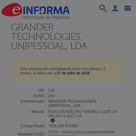
GRANDER
TECHNOLOGIES,
UNIPESSOAL, LDA
Esta empresa foi consultada
6
vezes nos últimos 12
meses, a última vez a
07 de julho de 2026
.
NIF:
519...
DUNS:
348...
Denominação:
GRANDER TECHNOLOGIES,
UNIPESSOAL, LDA
Morada:
RUA LUÍS ADELINO FONSECA, LOTE 1A
SALAS C1.12/C1.14
Código Postal:
7005-345 ÉVORA
72101 - Investigação e desenvolvimento
Atividade (CAE):