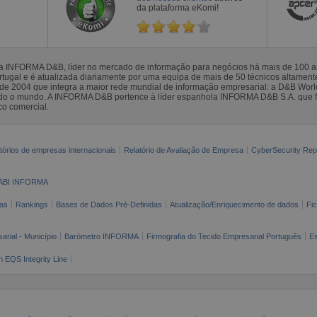
da plataforma eKomi!
la INFORMA D&B, líder no mercado de informação para negócios há mais de 100
gal e é atualizada diariamente por uma equipa de mais de 50 técnicos altamente 
sde 2004 que integra a maior rede mundial de informação empresarial: a D&B Wor
todo o mundo. A INFORMA D&B pertence à líder espanhola INFORMA D&B S.A. que 
co comercial.
tórios de empresas internacionais
Relatório de Avaliação de Empresa
CyberSecurity Rep
ABI INFORMA
as
Rankings
Bases de Dados Pré-Definidas
Atualização/Enriquecimento de dados
Fi
arial - Município
Barómetro INFORMA
Firmografia do Tecido Empresarial Português
Es
n EQS Integrity Line