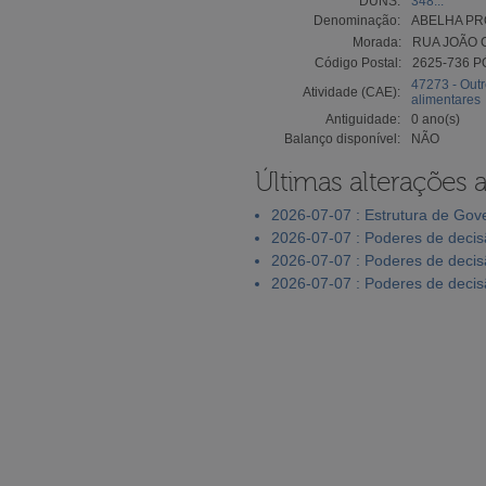
DUNS:
348...
Denominação:
ABELHA PR
Morada:
RUA JOÃO 
Código Postal:
2625-736 P
47273 - Outr
Atividade (CAE):
alimentares
Antiguidade:
0 ano(s)
Balanço disponível:
NÃO
Últimas alterações 
2026-07-07 : Estrutura de Go
2026-07-07 : Poderes de deci
2026-07-07 : Poderes de deci
2026-07-07 : Poderes de deci