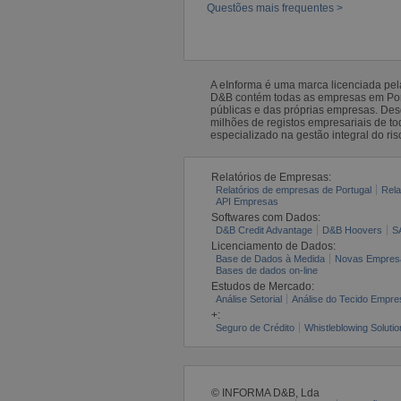
Questões mais frequentes >
A eInforma é uma marca licenciada pe
D&B contém todas as empresas em Portu
públicas e das próprias empresas. De
milhões de registos empresariais de 
especializado na gestão integral do ris
Relatórios de Empresas:
Relatórios de empresas de Portugal
Rela
API Empresas
Softwares com Dados:
D&B Credit Advantage
D&B Hoovers
S
Licenciamento de Dados:
Base de Dados à Medida
Novas Empres
Bases de dados on-line
Estudos de Mercado:
Análise Setorial
Análise do Tecido Empres
+:
Seguro de Crédito
Whistleblowing Solutio
© INFORMA D&B, Lda