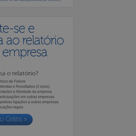
te-se e
 ao relatório
a empresa
ui o relatório?
isco de Failure
Vendas e Resultados (3 anos)
ntactos e Atividade da empresa
Participações em outras empresas
spetivas ligações a outras empresas
icações legais
o Grátis »