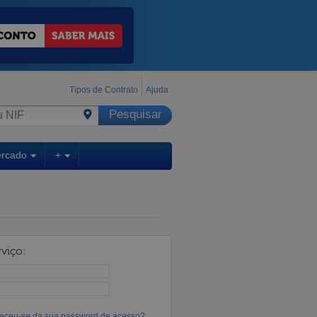
Tipos de Contrato
Ajuda
ercado
+
viço:
eceu-se da sua password de acesso?