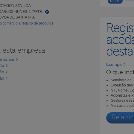
OTAGONISTA, LDA
CARLOS NUNES, 1 7ºFTE.
ÓVOA DE SANTA IRIA
o comércio a retalho de produtos
Regis
aceda
dest
a esta empresa
vernance
Exemplo
são
O que incl
são
são
Semáforo do R
Evolução das 
NIF, Nome, Co
Acionistas e 
Gestores e re
Marcas e publ
Relatóri