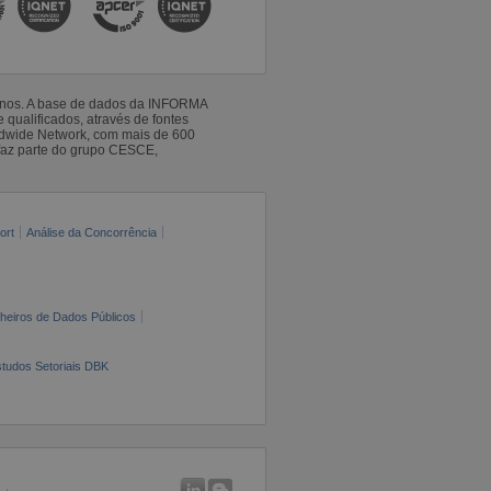
 anos. A base de dados da INFORMA
qualificados, através de fontes
ldwide Network, com mais de 600
faz parte do grupo CESCE,
ort
Análise da Concorrência
cheiros de Dados Públicos
tudos Setoriais DBK