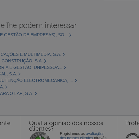
e lhe podem interessar
E GESTÃO DE EMPRESAS), SO...
CAÇÕES E MULTIMÉDIA, S.A.
 CONSTRUÇÃO, S.A.
ORIA E GESTÃO, UNIPESSOA...
L, S.A.
NUTENÇÃO ELECTROMECÂNICA, ...
A.
RA O LAR, S.A.
ente
Qual a opinião dos nossos
Prot
clientes?
Registamos as
avaliações
dos nossos clientes
através