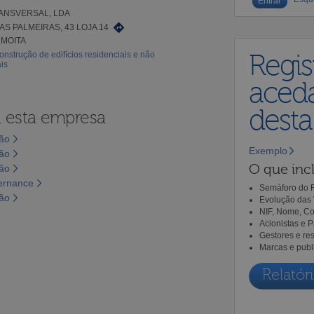
ANSVERSAL, LDA
S PALMEIRAS, 43 LOJA 14
 MOITA
onstrução de edifícios residenciais e não
Regis
is
aceda
dest
a esta empresa
são
Exemplo
são
O que incl
são
vernance
Semáforo do R
são
Evolução das 
NIF, Nome, Co
Acionistas e 
Gestores e re
Marcas e publ
Relatóri