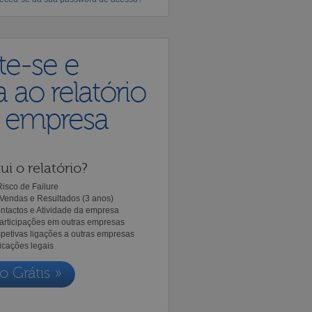
te-se e
 ao relatório
a empresa
ui o relatório?
isco de Failure
Vendas e Resultados (3 anos)
ntactos e Atividade da empresa
Participações em outras empresas
spetivas ligações a outras empresas
icações legais
o Grátis »