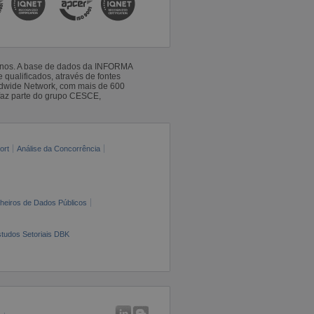
 anos. A base de dados da INFORMA
qualificados, através de fontes
ldwide Network, com mais de 600
faz parte do grupo CESCE,
ort
Análise da Concorrência
cheiros de Dados Públicos
tudos Setoriais DBK