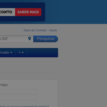
Tipos de Contrato
Ajuda
ercado
+
viço:
eceu-se da sua password de acesso?