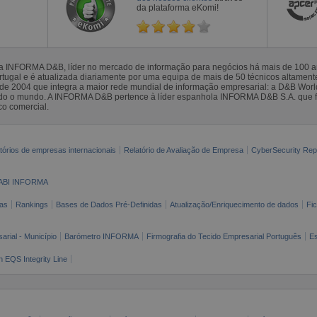
da plataforma eKomi!
la INFORMA D&B, líder no mercado de informação para negócios há mais de 100
gal e é atualizada diariamente por uma equipa de mais de 50 técnicos altamente 
sde 2004 que integra a maior rede mundial de informação empresarial: a D&B Wor
todo o mundo. A INFORMA D&B pertence à líder espanhola INFORMA D&B S.A. que 
co comercial.
tórios de empresas internacionais
Relatório de Avaliação de Empresa
CyberSecurity Rep
ABI INFORMA
as
Rankings
Bases de Dados Pré-Definidas
Atualização/Enriquecimento de dados
Fi
arial - Município
Barómetro INFORMA
Firmografia do Tecido Empresarial Português
Es
n EQS Integrity Line