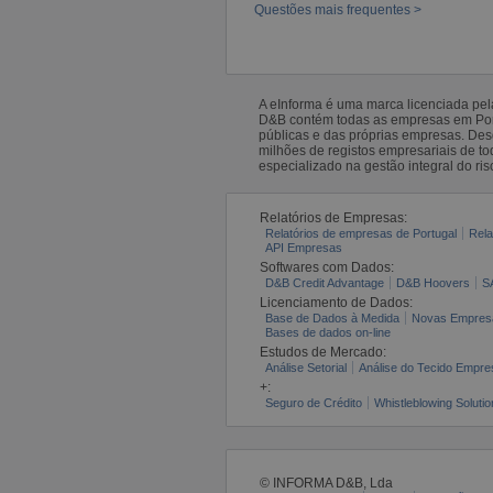
Questões mais frequentes >
A eInforma é uma marca licenciada pe
D&B contém todas as empresas em Portu
públicas e das próprias empresas. De
milhões de registos empresariais de 
especializado na gestão integral do ris
Relatórios de Empresas:
Relatórios de empresas de Portugal
Rela
API Empresas
Softwares com Dados:
D&B Credit Advantage
D&B Hoovers
S
Licenciamento de Dados:
Base de Dados à Medida
Novas Empres
Bases de dados on-line
Estudos de Mercado:
Análise Setorial
Análise do Tecido Empres
+:
Seguro de Crédito
Whistleblowing Solutio
© INFORMA D&B, Lda