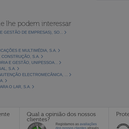
e lhe podem interessar
E GESTÃO DE EMPRESAS), SO...
CAÇÕES E MULTIMÉDIA, S.A.
 CONSTRUÇÃO, S.A.
ORIA E GESTÃO, UNIPESSOA...
L, S.A.
NUTENÇÃO ELECTROMECÂNICA, ...
A.
RA O LAR, S.A.
ente
Qual a opinião dos nossos
Prot
clientes?
Registamos as
avaliações
dos nossos clientes
através