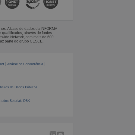
 anos. A base de dados da INFORMA
qualificados, através de fontes
ldwide Network, com mais de 600
faz parte do grupo CESCE,
ort
Análise da Concorrência
cheiros de Dados Públicos
tudos Setoriais DBK