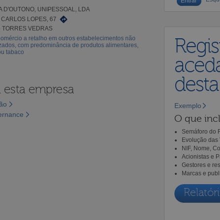
 D'OUTONO, UNIPESSOAL, LDA
 CARLOS LOPES, 67
9 TORRES VEDRAS
omércio a retalho em outros estabelecimentos não
Regis
zados, com predominância de produtos alimentares,
ou tabaco
aceda
dest
a esta empresa
são
Exemplo
vernance
O que incl
Semáforo do R
Evolução das 
NIF, Nome, Co
Acionistas e 
Gestores e re
Marcas e publ
Relatóri