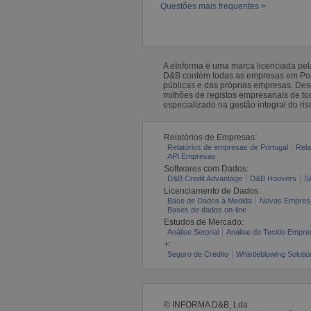
Questões mais frequentes >
A eInforma é uma marca licenciada pe
D&B contém todas as empresas em Portu
públicas e das próprias empresas. De
milhões de registos empresariais de 
especializado na gestão integral do ris
Relatórios de Empresas:
Relatórios de empresas de Portugal
Rela
API Empresas
Softwares com Dados:
D&B Credit Advantage
D&B Hoovers
S
Licenciamento de Dados:
Base de Dados à Medida
Novas Empres
Bases de dados on-line
Estudos de Mercado:
Análise Setorial
Análise do Tecido Empres
+:
Seguro de Crédito
Whistleblowing Solutio
© INFORMA D&B, Lda