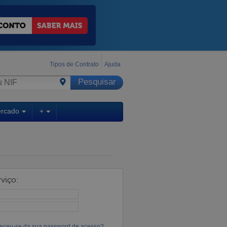
Tipos de Contrato
Ajuda
ercado
+
viço:
eceu-se da sua password de acesso?