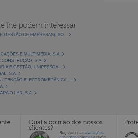
e lhe podem interessar
E GESTÃO DE EMPRESAS), SO...
CAÇÕES E MULTIMÉDIA, S.A.
 CONSTRUÇÃO, S.A.
ORIA E GESTÃO, UNIPESSOA...
L, S.A.
NUTENÇÃO ELECTROMECÂNICA, ...
A.
RA O LAR, S.A.
ente
Qual a opinião dos nossos
Prot
clientes?
Registamos as
avaliações
dos nossos clientes
através