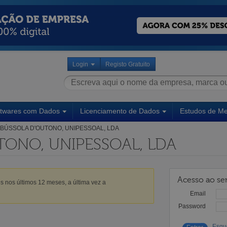
Login
Registo Gratuito
ftwares com Dados
Licenciamento de Dados
Estudos de M
BÚSSOLA D'OUTONO, UNIPESSOAL, LDA
TONO, UNIPESSOAL, LDA
Acesso ao ser
s nos últimos 12 meses, a última vez a
Email
Password
Esqu