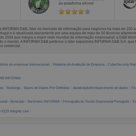
da plataforma eKomi!
la INFORMA D&B, líder no mercado de informação para negócios há mais de 100
gal e é atualizada diariamente por uma equipa de mais de 50 técnicos altamente 
sde 2004 que integra a maior rede mundial de informação empresarial: a D&B Wor
todo o mundo. A INFORMA D&B pertence à líder espanhola INFORMA D&B S.A. que 
co comercial.
tórios de empresas internacionais
Relatório de Avaliação de Empresa
CyberSecurity Rep
ABI INFORMA
as
Rankings
Bases de Dados Pré-Definidas
Atualização/Enriquecimento de dados
Fi
arial - Município
Barómetro INFORMA
Firmografia do Tecido Empresarial Português
Es
n EQS Integrity Line