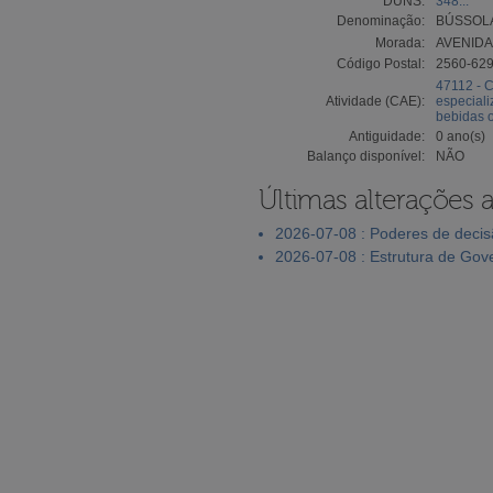
DUNS:
348...
Denominação:
BÚSSOLA
Morada:
AVENIDA
Código Postal:
2560-62
47112 - C
Atividade (CAE):
especiali
bebidas 
Antiguidade:
0 ano(s)
Balanço disponível:
NÃO
Últimas alterações 
2026-07-08 : Poderes de deci
2026-07-08 : Estrutura de Go