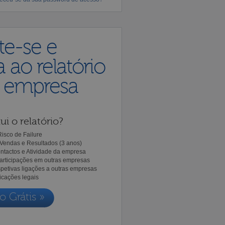
te-se e
 ao relatório
a empresa
ui o relatório?
isco de Failure
Vendas e Resultados (3 anos)
ntactos e Atividade da empresa
Participações em outras empresas
spetivas ligações a outras empresas
icações legais
o Grátis »