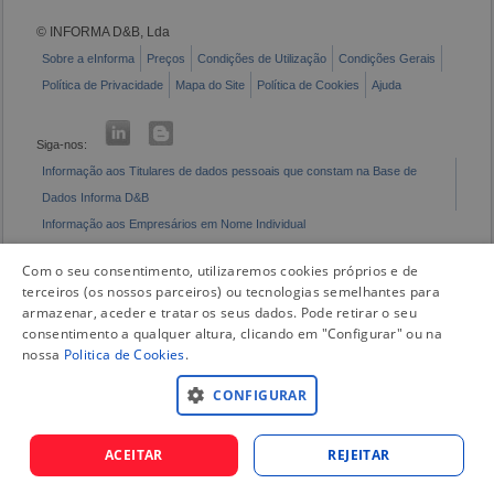
© INFORMA D&B, Lda
Sobre a eInforma
Preços
Condições de Utilização
Condições Gerais
Política de Privacidade
Mapa do Site
Política de Cookies
Ajuda
Siga-nos:
Informação aos Titulares de dados pessoais que constam na Base de
Dados Informa D&B
Informação aos Empresários em Nome Individual
Livro de Reclamações Eletrónico
Com o seu consentimento, utilizaremos cookies próprios e de
terceiros (os nossos parceiros) ou tecnologias semelhantes para
armazenar, aceder e tratar os seus dados. Pode retirar o seu
consentimento a qualquer altura, clicando em "Configurar" ou na
nossa
Politica de Cookies
.
CONFIGURAR
ACEITAR
REJEITAR