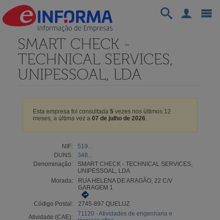
SMART CHECK -
TECHNICAL SERVICES,
UNIPESSOAL, LDA
Esta empresa foi consultada
5
vezes nos últimos 12
meses, a última vez a
07 de julho de 2026
.
NIF:
519...
DUNS:
348...
Denominação:
SMART CHECK - TECHNICAL SERVICES,
UNIPESSOAL, LDA
Morada:
RUA HELENA DE ARAGÃO, 22 C/V
GARAGEM 1
Código Postal:
2745-897 QUELUZ
71120 - Atividades de engenharia e
Atividade (CAE):