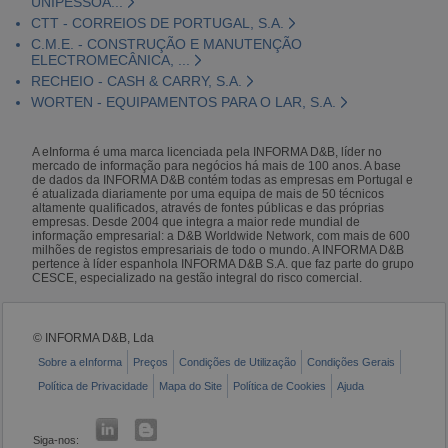
UNIPESSOA...
CTT - CORREIOS DE PORTUGAL, S.A.
C.M.E. - CONSTRUÇÃO E MANUTENÇÃO
ELECTROMECÂNICA, ...
RECHEIO - CASH & CARRY, S.A.
WORTEN - EQUIPAMENTOS PARA O LAR, S.A.
A eInforma é uma marca licenciada pela INFORMA D&B, líder no
mercado de informação para negócios há mais de 100 anos. A base
de dados da INFORMA D&B contém todas as empresas em Portugal e
é atualizada diariamente por uma equipa de mais de 50 técnicos
altamente qualificados, através de fontes públicas e das próprias
empresas. Desde 2004 que integra a maior rede mundial de
informação empresarial: a D&B Worldwide Network, com mais de 600
milhões de registos empresariais de todo o mundo. A INFORMA D&B
pertence à líder espanhola INFORMA D&B S.A. que faz parte do grupo
CESCE, especializado na gestão integral do risco comercial.
© INFORMA D&B, Lda
Sobre a eInforma
Preços
Condições de Utilização
Condições Gerais
Política de Privacidade
Mapa do Site
Política de Cookies
Ajuda
Siga-nos: