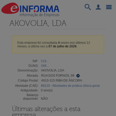
AKOVOLIA, LDA
Esta empresa foi consultada
4
vezes nos últimos 12
meses, a última vez a
07 de julho de 2026
.
NIF:
519...
DUNS:
348...
Denominação:
AKOVOLIA, LDA
Morada:
RUA DOS FORNOS, 99
Código Postal:
4910-315 RIBA DE ÂNCORA
Atividade (CAE):
86210 - Atividades de prática clínica geral
Antiguidade:
0 ano(s)
Balanço
disponível:
NÃO
Últimas alterações a esta
empresa