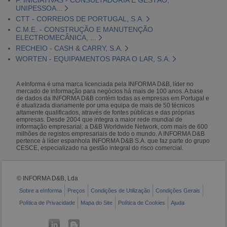
UNIPESSOA...
CTT - CORREIOS DE PORTUGAL, S.A.
C.M.E. - CONSTRUÇÃO E MANUTENÇÃO
ELECTROMECÂNICA, ...
RECHEIO - CASH & CARRY, S.A.
WORTEN - EQUIPAMENTOS PARA O LAR, S.A.
A eInforma é uma marca licenciada pela INFORMA D&B, líder no
mercado de informação para negócios há mais de 100 anos. A base
de dados da INFORMA D&B contém todas as empresas em Portugal e
é atualizada diariamente por uma equipa de mais de 50 técnicos
altamente qualificados, através de fontes públicas e das próprias
empresas. Desde 2004 que integra a maior rede mundial de
informação empresarial: a D&B Worldwide Network, com mais de 600
milhões de registos empresariais de todo o mundo. A INFORMA D&B
pertence à líder espanhola INFORMA D&B S.A. que faz parte do grupo
CESCE, especializado na gestão integral do risco comercial.
© INFORMA D&B, Lda
Sobre a eInforma
Preços
Condições de Utilização
Condições Gerais
Política de Privacidade
Mapa do Site
Política de Cookies
Ajuda