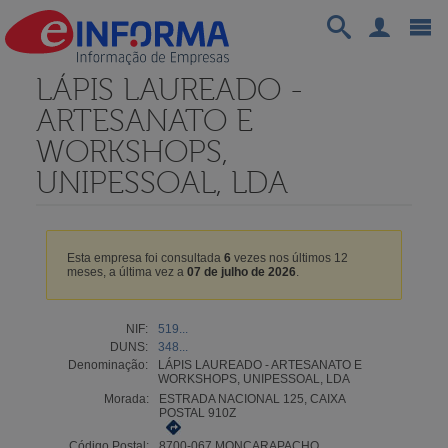
LÁPIS LAUREADO -
ARTESANATO E
WORKSHOPS,
UNIPESSOAL, LDA
Esta empresa foi consultada
6
vezes nos últimos 12
meses, a última vez a
07 de julho de 2026
.
NIF:
519...
DUNS:
348...
Denominação:
LÁPIS LAUREADO - ARTESANATO E
WORKSHOPS, UNIPESSOAL, LDA
Morada:
ESTRADA NACIONAL 125, CAIXA
POSTAL 910Z
Código Postal:
8700-067 MONCARAPACHO